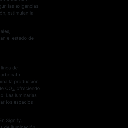
gún las exigencias
n, estimulan la
ales,
ran el estado de
línea de
carbonato
mina la producción
 de CO₂, ofreciendo
o. Las luminarias
ar los espacios
n Signify,
s de iluminación