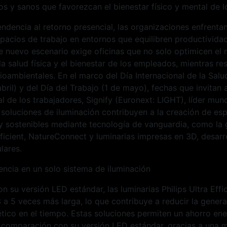
s y sanos que favorezcan el bienestar físico y mental de l
endencia al retorno presencial, las organizaciones enfrentan
pacios de trabajo en entornos que equilibren productividad
te nuevo escenario exige oficinas que no solo optimicen el 
a salud física y el bienestar de los empleados, mientras r
ambientales. En el marco del Día Internacional de la Salu
bril) y del Día del Trabajo (1 de mayo), fechas que invitan 
al de los trabajadores, Signify (Euronext: LIGHT), líder mund
soluciones de iluminación contribuyen a la creación de esp
y sostenibles mediante tecnología de vanguardia, como la
ficient, NatureConnect y luminarias impresas en 3D, desarr
lares.
iencia en un solo sistema de iluminación
 su versión LED estándar, las luminarias Philips Ultra Effi
 3 a 5 veces más larga, lo que contribuye a reducir la gener
ico en el tiempo. Estas soluciones permiten un ahorro ene
 comparación con su versión LED estándar, gracias a una m