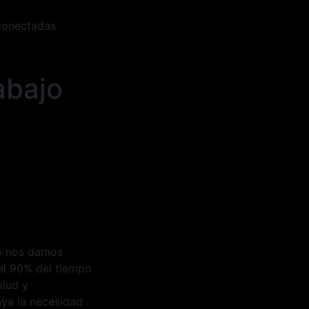
 conectadas
abajo
no nos damos
el 90% del tiempo
alud y
aya la necesidad