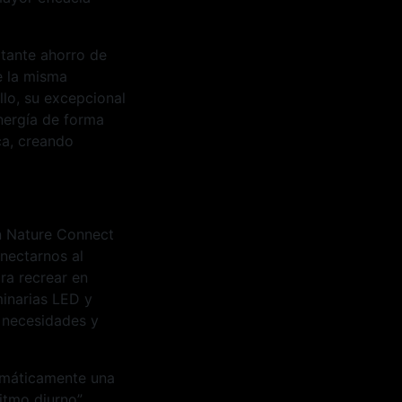
rtante ahorro de
e la misma
llo, su excepcional
energía de forma
ca, creando
ión Nature Connect
onectarnos al
ara recrear en
minarias LED y
s necesidades y
tomáticamente una
itmo diurno”.