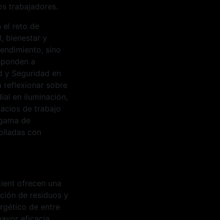
os trabajadores.
 el reto de
, bienestar y
rendimiento, sino
esponden a
d y Seguridad en
a reflexionar sobre
ial en iluminación,
acios de trabajo
 gama de
olladas con
cient ofrecen una
ación de residuos y
rgético de entre
ayor eficacia