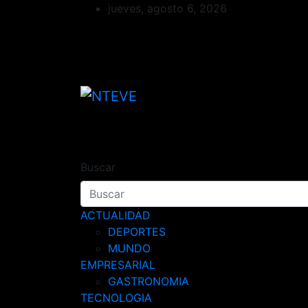
Saltar
jueves, agosto 6, 2026
al
contenido
NTEVE
Tu Canal
Buscar
ACTUALIDAD
DEPORTES
MUNDO
EMPRESARIAL
GASTRONOMIA
TECNOLOGIA