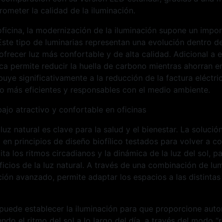
rometer la calidad de la iluminación.
ficina, la modernización de la iluminación supone un impo
Este tipo de luminarias representan una evolución dentro d
ofrecer luz más confortable y de alta calidad. Adicional a e
ica permite reducir la huella de carbono mientras ahorran 
buye significativamente a la reducción de la factura eléctri
jo más eficientes y responsables con el medio ambiente.
ajo atractivo y confortable en oficinas
 luz natural es clave para la salud y el bienestar. La soluc
a en principios de diseño biofílico testados para volver a c
ta los ritmos circadianos y la dinámica de la luz del sol, p
eficios de la luz natural. A través de una combinación de lu
ción avanzado, permite adaptar los espacios a las distinta
 puede establecer la iluminación para que proporcione au
ndo el ritmo del sol a lo largo del día, a través del modo “r