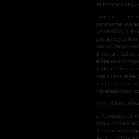
de entornos seguro
Con la creciente t
transformar sus es
sostenibilidad. Es
que salvaguarden l
compromisos medio
el Trabajo (28 de a
el bienestar integr
destaca cómo sus 
más confortables 
productos Ultra Ef
materiales biocircu
Durabilidad y efic
En comparación con
vida útil de entre
el consumo energét
un 14 y un 50% en