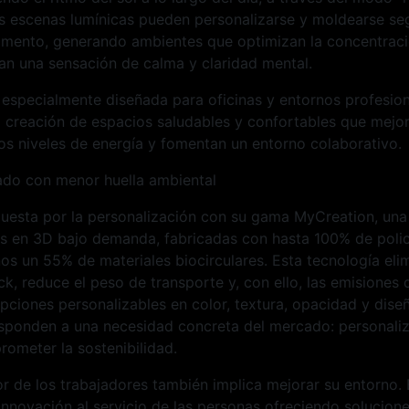
as escenas lumínicas pueden personalizarse y moldearse se
omento, generando ambientes que optimizan la concentració
an una sensación de calma y claridad mental.
 especialmente diseñada para oficinas y entornos profesion
a creación de espacios saludables y confortables que mejo
os niveles de energía y fomentan un entorno colaborativo.
ado con menor huella ambiental
puesta por la personalización con su gama MyCreation, una 
as en 3D bajo demanda, fabricadas con hasta 100% de poli
nos un 55% de materiales biocirculares. Esta tecnología eli
ck, reduce el peso de transporte y, con ello, las emisiones
ciones personalizables en color, textura, opacidad y diseñ
sponden a una necesidad concreta del mercado: personaliz
rometer la sostenibilidad.
r de los trabajadores también implica mejorar su entorno. E
nnovación al servicio de las personas ofreciendo solucione