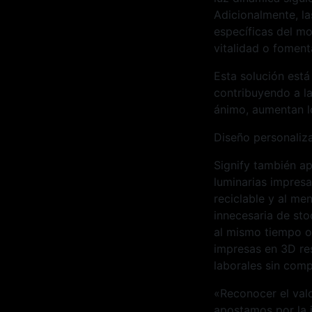
Adicionalmente, l
específicas del m
vitalidad o foment
Esta solución está
contribuyendo a l
ánimo, aumentan l
Diseño personaliz
Signify también a
luminarias impres
reciclable y al me
innecesaria de sto
al mismo tiempo op
impresas en 3D re
laborales sin comp
«Reconocer el valo
apostamos por la i