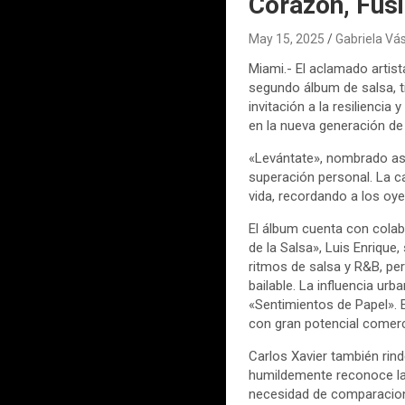
Corazón, Fusi
May 15, 2025
Gabriela V
Miami.- El aclamado artis
segundo álbum de salsa, t
invitación a la resilienci
en la nueva generación de 
«Levántate», nombrado así 
superación personal. La c
vida, recordando a los oye
El álbum cuenta con colab
de la Salsa», Luis Enrique
ritmos de salsa y R&B, per
bailable. La influencia ur
«Sentimientos de Papel». 
con gran potencial comerci
Carlos Xavier también rin
humildemente reconoce la i
necesidad de comparacione