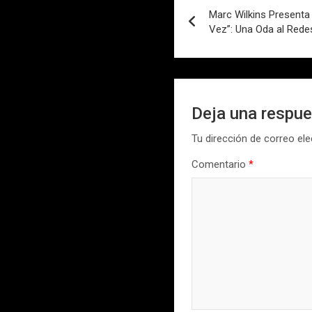
Marc Wilkins Presenta 
de
Vez”: Una Oda al Rede
entradas
Deja una respu
Tu dirección de correo ele
Comentario
*