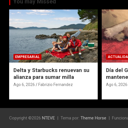
You may Missed
EMPRESARIAL
ACTUALIDA
Delta y Starbucks renuevan su
Día del 
alianza para sumar milla
mantener
Ago 6, 2026
Fabrizio Fernandez
Ago 6, 2026
Copyright ©2026
NTEVE
Tema por:
Theme Horse
Funciona