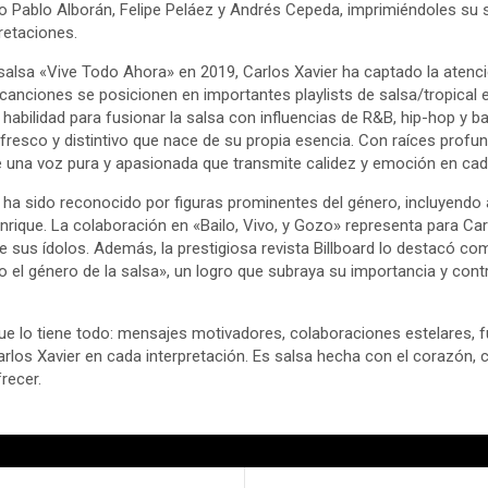
 Pablo Alborán, Felipe Peláez y Andrés Cepeda, imprimiéndoles su se
retaciones.
alsa «Vive Todo Ahora» en 2019, Carlos Xavier ha captado la atención
 canciones se posicionen en importantes playlists de salsa/tropical 
u habilidad para fusionar la salsa con influencias de R&B, hip-hop y 
fresco y distintivo que nace de su propia esencia. Con raíces profun
ee una voz pura y apasionada que transmite calidez y emoción en cad
r ha sido reconocido por figuras prominentes del género, incluyendo 
nrique. La colaboración en «Bailo, Vivo, y Gozo» representa para Car
e sus ídolos. Además, la prestigiosa revista Billboard lo destacó co
 el género de la salsa», un logro que subraya su importancia y contr
ue lo tiene todo: mensajes motivadores, colaboraciones estelares, f
arlos Xavier en cada interpretación. Es salsa hecha con el corazón, 
recer.