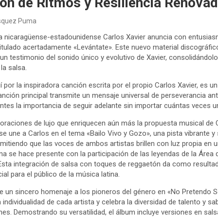
ón de Ritmos y Resiliencia Renova
ásquez Puma
ta nicaragüense-estadounidense Carlos Xavier anuncia con entusias
itulado acertadamente «Levántate». Este nuevo material discográfi
a y un testimonio del sonido único y evolutivo de Xavier, consolidán
la salsa.
por la inspiradora canción escrita por el propio Carlos Xavier, es u
anción principal transmite un mensaje universal de perseverancia ant
ntes la importancia de seguir adelante sin importar cuántas veces u
oraciones de lujo que enriquecen aún más la propuesta musical de Ca
, se une a Carlos en el tema «Bailo Vivo y Gozo», una pista vibrante y
mitiendo que las voces de ambos artistas brillen con luz propia en un
bana se hace presente con la participación de las leyendas de la Área 
Esta integración de salsa con toques de reggaetón da como resultad
al para el público de la música latina.
de un sincero homenaje a los pioneros del género en «No Pretendo S
ndividualidad de cada artista y celebra la diversidad de talento y sab
s. Demostrando su versatilidad, el álbum incluye versiones en sals