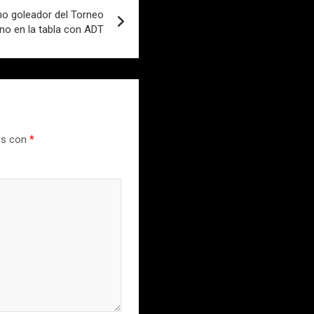
mo goleador del Torneo
no en la tabla con ADT
os con
*