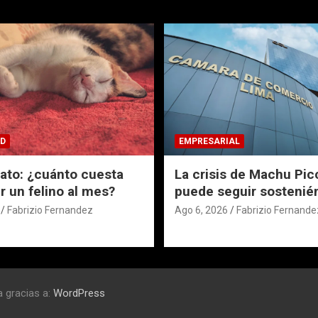
D
EMPRESARIAL
Gato: ¿cuánto cuesta
La crisis de Machu Pic
 un felino al mes?
puede seguir sostenié
Fabrizio Fernandez
Ago 6, 2026
Fabrizio Fernande
 gracias a:
WordPress