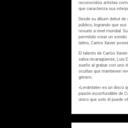
reconocidos artistas como
que caracteriza sus interp
Desde su álbum debut de s
público, logrando que sus
revuelo a nivel mundial. S
permitido crear un sonido 
latino, Carlos Xavier pos
El talento de Carlos Xavie
salsa nicaragüense, Luis E
sueño al grabar con uno d
ocultas que mantienen vivo
género.
«Levántate» es un disco q
pasión inconfundible de C
único que solo él puede of
Navegación