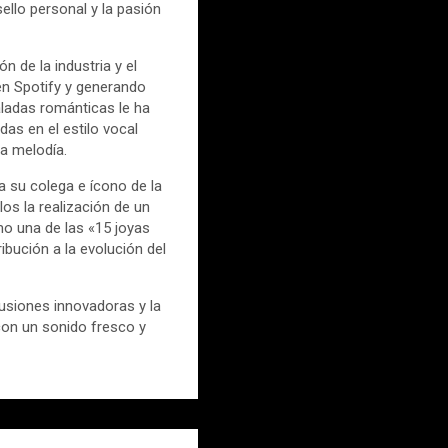
llo personal y la pasión
 de la industria y el
en Spotify y generando
baladas románticas le ha
das en el estilo vocal
a melodía.
a su colega e ícono de la
los la realización de un
mo una de las «15 joyas
ibución a la evolución del
usiones innovadoras y la
con un sonido fresco y