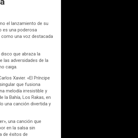
da
mo el lanzamiento de su
co es una poderosa
dolo como una voz destacada
n disco que abraza la
e las adversidades de la
no caiga.
rlos Xavier. «El Príncipe
 singular que fusiona
a melodía irresistible y
de la Bahía, Los Rakas, en
o una canción divertida y
er», una canción que
or en la salsa sin
a de éxitos de