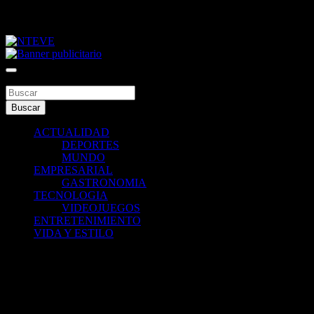
Saltar
jueves, agosto 6, 2026
al
contenido
Tu Canal
NTEVE
Buscar
Buscar
ACTUALIDAD
DEPORTES
MUNDO
EMPRESARIAL
GASTRONOMIA
TECNOLOGIA
VIDEOJUEGOS
ENTRETENIMIENTO
VIDA Y ESTILO