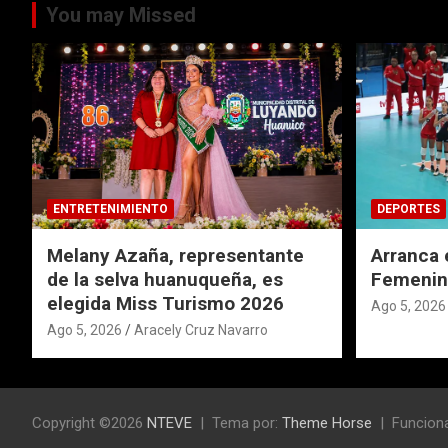
You may Missed
ENTRETENIMIENTO
DEPORTES
Melany Azaña, representante
Arranca 
de la selva huanuqueña, es
Femenin
elegida Miss Turismo 2026
Ago 5, 2026
Ago 5, 2026
Aracely Cruz Navarro
Copyright ©2026
NTEVE
Tema por:
Theme Horse
Funciona