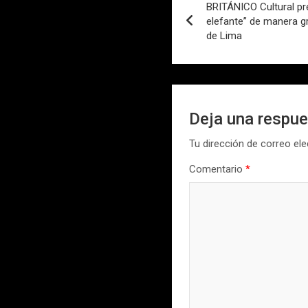
BRITÁNICO Cultural pr
de
elefante” de manera gr
de Lima
entradas
Deja una respu
Tu dirección de correo ele
Comentario
*