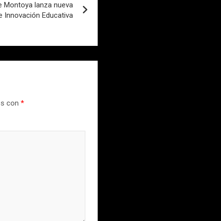
de Montoya lanza nueva
e Innovación Educativa
os con
*