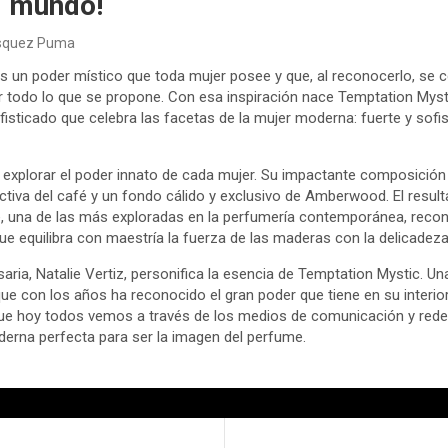
l mundo!
ásquez Puma
s un poder místico que toda mujer posee y que, al reconocerlo, se co
r todo lo que se propone. Con esa inspiración nace Temptation Myst
isticado que celebra las facetas de la mujer moderna: fuerte y sofis
a explorar el poder innato de cada mujer. Su impactante composición
dictiva del café y un fondo cálido y exclusivo de Amberwood. El res
re, una de las más exploradas en la perfumería contemporánea, recon
que equilibra con maestría la fuerza de las maderas con la delicadeza
aria, Natalie Vertiz, personifica la esencia de Temptation Mystic. Un
que con los años ha reconocido el gran poder que tiene en su interio
 que hoy todos vemos a través de los medios de comunicación y rede
derna perfecta para ser la imagen del perfume.