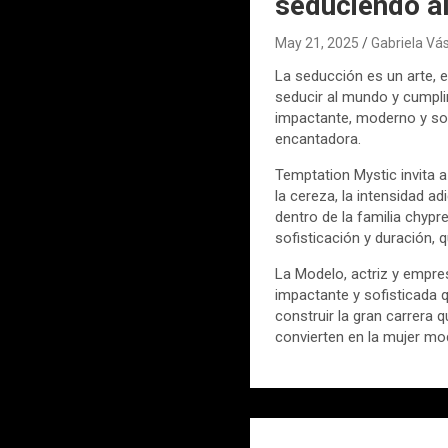
seduciendo a
May 21, 2025
Gabriela V
La seducción es un arte, e
seducir al mundo y cumpli
impactante, moderno y sof
encantadora.
Temptation Mystic invita 
la cereza, la intensidad a
dentro de la familia chyp
sofisticación y duración, 
La Modelo, actriz y empres
impactante y sofisticada 
construir la gran carrera
convierten en la mujer mo
Navegación