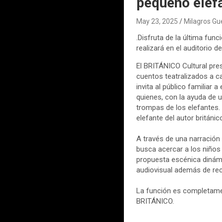
pequeño elefa
May 23, 2025
Milagros Gu
.Disfruta de la última fun
realizará en el auditorio
El BRITÁNICO Cultural pre
cuentos teatralizados a c
invita al público familiar
quienes, con la ayuda de u
trompas de los elefantes. 
elefante del autor británic
A través de una narración 
busca acercar a los niños 
propuesta escénica dinámic
audiovisual además de rec
La función es completamen
BRITÁNICO.