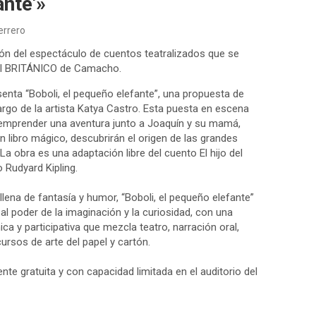
nte'»
errero
ción del espectáculo de cuentos teatralizados que se
 del BRITÁNICO de Camacho.
senta “Boboli, el pequeño elefante”, una propuesta de
argo de la artista Katya Castro. Esta puesta en escena
 a emprender una aventura junto a Joaquín y su mamá,
n libro mágico, descubrirán el origen de las grandes
La obra es una adaptación libre del cuento El hijo del
o Rudyard Kipling.
llena de fantasía y humor, “Boboli, el pequeño elefante”
al poder de la imaginación y la curiosidad, con una
a y participativa que mezcla teatro, narración oral,
ursos de arte del papel y cartón.
te gratuita y con capacidad limitada en el auditorio del