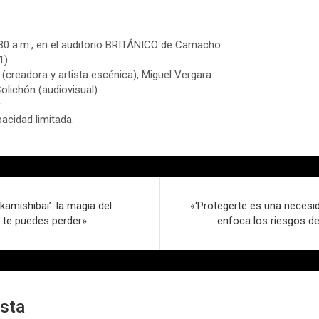
30 a.m., en el auditorio BRITÁNICO de Camacho
1).
(creadora y artista escénica), Miguel Vergara
olichón (audiovisual).
.
pacidad limitada.
kamishibai’: la magia del
«‘Protegerte es una necesi
o te puedes perder»
enfoca los riesgos de
esta