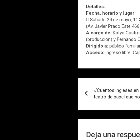
Detalles:
Fecha, horario y lugar:
 Sábado 24 de mayo, 11:
(Av. Javier Prado Este 466
A cargo de:
Katya Castro 
(producción) y Fernando C
Dirigido a:
público familiar
Acceso:
ingreso libre. Ca
Navegación
«‘Cuentos ingleses en 
de
teatro de papel que n
entradas
Deja una respu