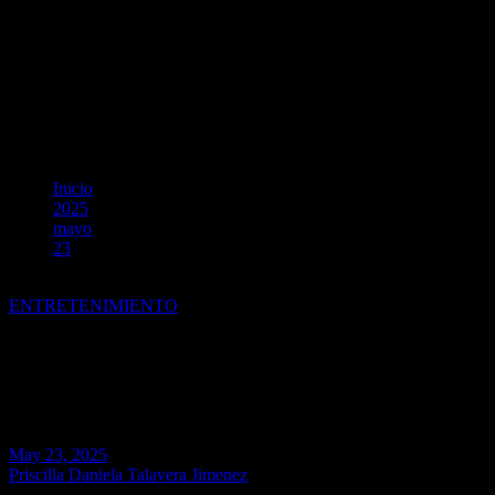
Inicio
2025
mayo
23
El despecho tour: Jesse & Joy regresan a Perú
ENTRETENIMIENTO
El despecho tour: Jesse & Joy
regresan a Perú
May 23, 2025
Priscilla Daniela Talavera Jimenez