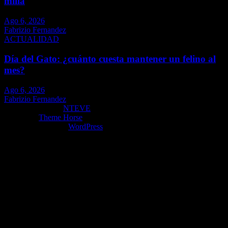
milla
Ago 6, 2026
Fabrizio Fernandez
ACTUALIDAD
Día del Gato: ¿cuánto cuesta mantener un felino al
mes?
Ago 6, 2026
Fabrizio Fernandez
Copyright ©2026
NTEVE
Tema por:
Theme Horse
Funciona gracias a:
WordPress