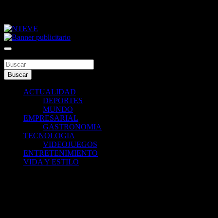
Saltar
viernes, agosto 7, 2026
al
contenido
Tu Canal
NTEVE
Buscar
Buscar
ACTUALIDAD
DEPORTES
MUNDO
EMPRESARIAL
GASTRONOMIA
TECNOLOGIA
VIDEOJUEGOS
ENTRETENIMIENTO
VIDA Y ESTILO