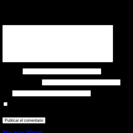
Tu dirección de correo electrónico no será publicada.
Los campos
obligatorios están marcados con
*
Comentario
*
Nombre
*
Correo electrónico
*
Web
Guarda mi nombre, correo electrónico y web en este navegador
para la próxima vez que comente.
You may Missed