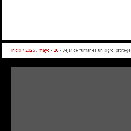
Inicio
2025
mayo
26
Dejar de fumar es un logro, proteg