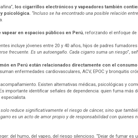
añina”,
los cigarrillos electrónicos y vapeadores también conti
y psicológica.
“Incluso se ha encontrado una posible relación entre 
a.
e vapear en espacios públicos en Perú
, reforzando el enfoque de 
ientes incluye jóvenes entre 20 y 40 años, hijos de padres fumadores
verse frecuente. Es un autoengaño. Cada cigarro suma un riesgo
”, se
lmón en Perú están relacionados directamente con el consumo
 se suman enfermedades cardiovasculares, ACV, EPOC y bronquitis cró
l acompañamiento. Existen alternativas médicas, psicológicas y comu
s importante identificar señales de dependencia: quien fuma más de 
especialista.
 solo reduce significativamente el riesgo de cáncer, sino que también
 cigarro es un acto de amor propio y de responsabilidad con quienes 
ger: del humo, del vapeo, del riesgo silencioso. “Dejar de fumar es 