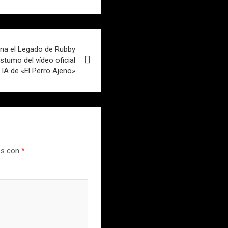
na el Legado de Rubby
tumo del vídeo oficial
 IA de «El Perro Ajeno»
os con
*