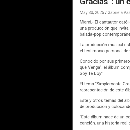
Gracias”: un c
May 30, 2025
Gabriela V
Miami.- El cantautor cató
una producción que invita 
balada-pop contemporáne
La producción musical est
el testimonio personal de 
Conocido por sus primeros
que Venga”, el álbum comp
Soy Te Doy”.
El tema “Simplemente Grac
representación de este álb
Este y otros temas del ál
de producción y colocándol
“Este álbum nace de un c
canción, una historia rea