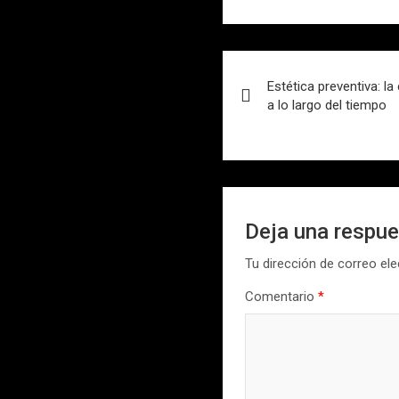
Navegación
Estética preventiva: la
de
a lo largo del tiempo
entradas
Deja una respu
Tu dirección de correo ele
Comentario
*