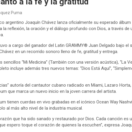
anto a la fe y la gratitud
ásquez Puma
lico argentino Joaquín Chávez lanza oficialmente su esperado álbum
a la reflexión, la oración y el diálogo profundo con Dios, a través d
a.
uvo a cargo del ganador del Latin GRAMMY® Juan Delgado bajo el se
Chávez en un recorrido sonoro lleno de fe, gratitud y entrega.
 sencillos “Mi Medicina” (También con una versión acústica), “La Ve
leto incluye además tres nuevos temas: “Dios Está Aquí”, “Simplem
ias” autoría del cantautor cubano radicado en Miami, Lazaro Horta, 
um que marca un nuevo inicio en la joven carrera del artista.
bum tienen cuerdas en vivo grabadas en el icónico Ocean Way Nashvil
o al más alto nivel de la industria musical.
orazón que ha sido sanado y restaurado por Dios. Cada canción es 
l que espero toque el corazón de quienes la escuchen”, expresa Joaq