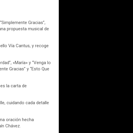
 “Simplemente Gracias”,
e una propuesta musical de
llo Vía Cantus, y recoge
rdad”, «María» y “Venga lo
ente Gracias” y “Esto Que
es la carta de
le, cuidando cada detalle
una oración hecha
uín Chávez.