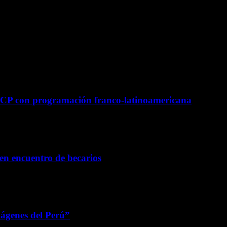
ara la próxima vez que comente.
UCP con programación franco-latinoamericana
 en encuentro de becarios
mágenes del Perú”