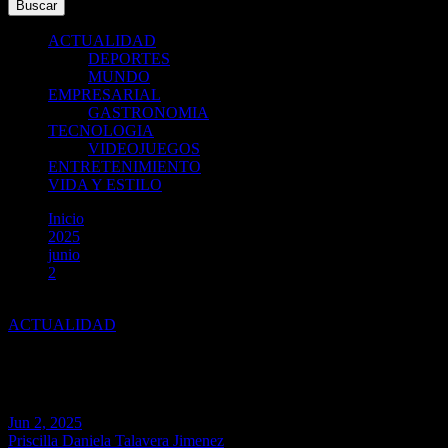
Buscar
ACTUALIDAD
DEPORTES
MUNDO
EMPRESARIAL
GASTRONOMIA
TECNOLOGIA
VIDEOJUEGOS
ENTRETENIMIENTO
VIDA Y ESTILO
Inicio
2025
junio
2
Lima será sede de Congreso por la abolición de maternidad su
ACTUALIDAD
Lima será sede de Congreso por
Jun 2, 2025
Priscilla Daniela Talavera Jimenez