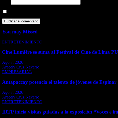
Web
Guarda mi nombre, correo electrónico y web en este navegador p
You may Missed
ENTRETENIMIENTO
Cine Lumière se suma al Festival de Cine de Lima P
Ago 7, 2026
Aracely Cruz Navarro
EMPRESARIAL
Antapaccay potencia el talento de jóvenes de Espinar
Ago 7, 2026
Aracely Cruz Navarro
ENTRETENIMIENTO
IRTP inicia visitas guiadas a la exposición “Voces e i