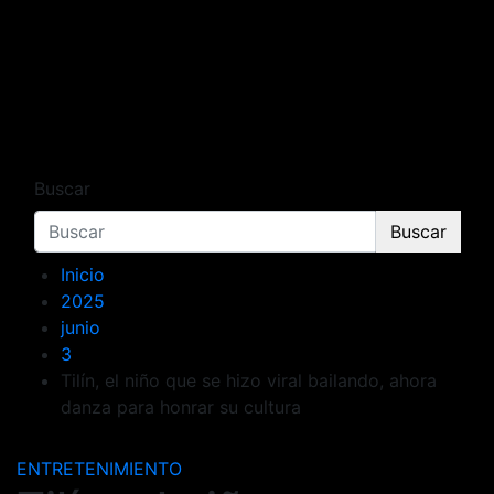
Buscar
Buscar
Inicio
2025
junio
3
Tilín, el niño que se hizo viral bailando, ahora
danza para honrar su cultura
ENTRETENIMIENTO