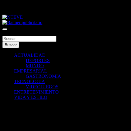
Saltar
jueves, agosto 6, 2026
al
contenido
Tu Canal
NTEVE
Buscar
Buscar
ACTUALIDAD
DEPORTES
MUNDO
EMPRESARIAL
GASTRONOMIA
TECNOLOGIA
VIDEOJUEGOS
ENTRETENIMIENTO
VIDA Y ESTILO