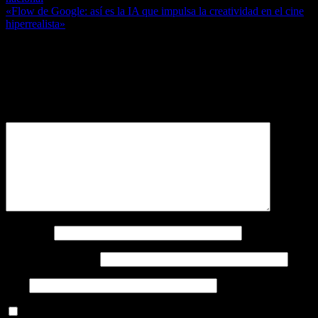
de
«Flow de Google: así es la IA que impulsa la creatividad en el cine
entradas
hiperrealista»
Deja una respuesta
Tu dirección de correo electrónico no será publicada.
Los campos
obligatorios están marcados con
*
Comentario
*
Nombre
*
Correo electrónico
*
Web
Guarda mi nombre, correo electrónico y web en este navegador