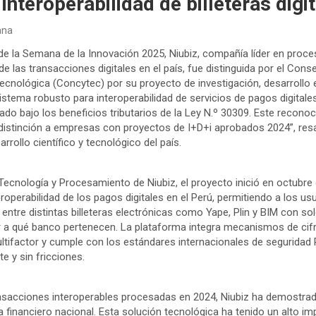
interoperabilidad de billeteras digi
ana
 de la Semana de la Innovación 2025, Niubiz, compañía líder en pro
de las transacciones digitales en el país, fue distinguida por el Cons
ecnológica (Concytec) por su proyecto de investigación, desarrollo 
sistema robusto para interoperabilidad de servicios de pagos digital
ado bajo los beneficios tributarios de la Ley N.º 30309. Este recono
distinción a empresas con proyectos de I+D+i aprobados 2024”, resal
rollo científico y tecnológico del país.
Tecnología y Procesamiento de Niubiz, el proyecto inició en octubre 
nteroperabilidad de los pagos digitales en el Perú, permitiendo a los us
entre distintas billeteras electrónicas como Yape, Plin y BIM con so
r a qué banco pertenecen. La plataforma integra mecanismos de ci
ltifactor y cumple con los estándares internacionales de seguridad
te y sin fricciones.
nsacciones interoperables procesadas en 2024, Niubiz ha demostrado
financiero nacional. Esta solución tecnológica ha tenido un alto imp