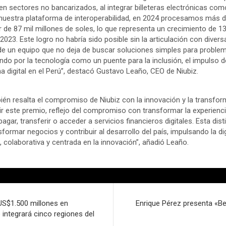
 en sectores no bancarizados, al integrar billeteras electrónicas co
 a nuestra plataforma de interoperabilidad, en 2024 procesamos más 
r de 87 mil millones de soles, lo que representa un crecimiento de 
2023. Este logro no habría sido posible sin la articulación con diver
to de un equipo que no deja de buscar soluciones simples para probl
do por la tecnología como un puente para la inclusión, el impulso d
a digital en el Perú”, destacó Gustavo Leaño, CEO de Niubiz.
n resalta el compromiso de Niubiz con la innovación y la transforma
ir este premio, reflejo del compromiso con transformar la experienc
ar, transferir o acceder a servicios financieros digitales. Esta dis
formar negocios y contribuir al desarrollo del país, impulsando la di
a, colaborativa y centrada en la innovación”, añadió Leaño.
 US$1.500 millones en
Enrique Pérez presenta «Be
integrará cinco regiones del