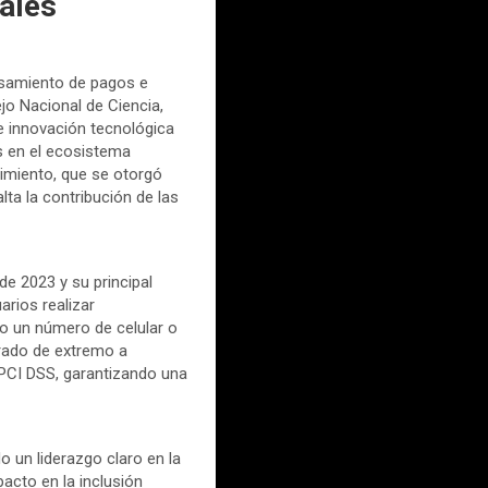
tales
cesamiento de pagos e
ejo Nacional de Ciencia,
e innovación tecnológica
es en el ecosistema
cimiento, que se otorgó
ta la contribución de las
de 2023 y su principal
uarios realizar
lo un número de celular o
frado de extremo a
 PCI DSS, garantizando una
 un liderazgo claro en la
acto en la inclusión