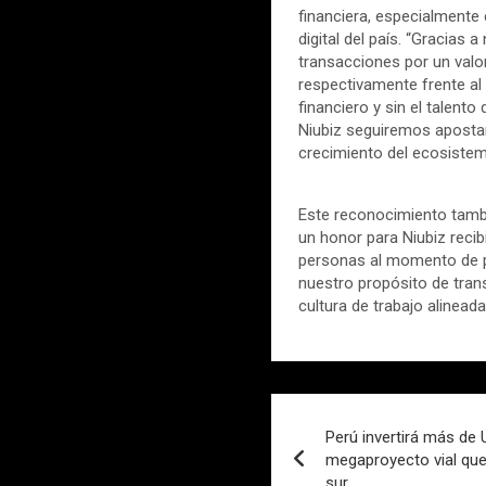
financiera, especialmente
digital del país. “Gracias
transacciones por un valo
respectivamente frente al 
financiero y sin el talen
Niubiz seguiremos apostan
crecimiento del ecosistem
Este reconocimiento tambié
un honor para Niubiz recib
personas al momento de pag
nuestro propósito de trans
cultura de trabajo alinead
Navegación
Perú invertirá más de
de
megaproyecto vial que 
sur