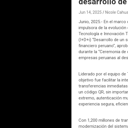
desarrollo de 
Jun 14, 2025
Nicole Cahu
Junio, 2025.- En el marco
impulsora de la evolución 
Tecnología e Innovación T
(I+D+i) “Desarrollo de un 
financiero peruano”, aprob
durante la “Ceremonia de 
empresas peruanas al desar
Liderado por el equipo de 
objetivo fue facilitar la i
transferencias inmediatas 
un código QR, sin importa
extremo, autenticación mu
experiencia segura, eficien
Con 1,200 millones de tra
modernización del sistema 