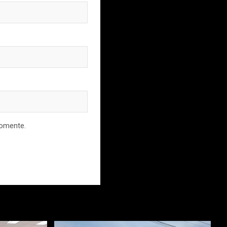
comente.