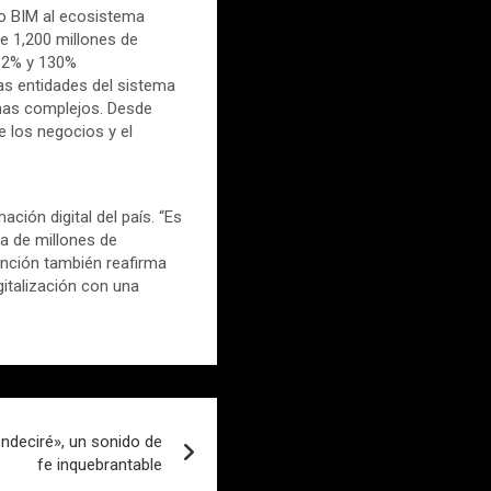
mo BIM al ecosistema
de 1,200 millones de
132% y 130%
sas entidades del sistema
emas complejos. Desde
e los negocios y el
ción digital del país. “Es
ia de millones de
tinción también reafirma
gitalización con una
ndeciré», un sonido de
fe inquebrantable