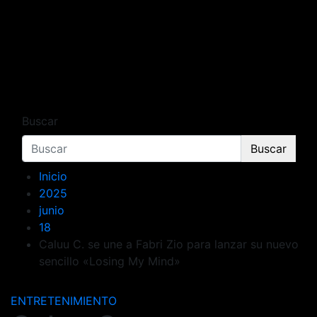
Buscar
Buscar
Inicio
2025
junio
18
Caluu C. se une a Fabri Zio para lanzar su nuevo
sencillo «Losing My Mind»
ENTRETENIMIENTO