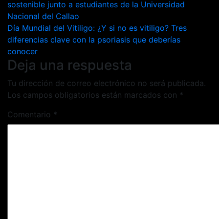
sostenible junto a estudiantes de la Universidad
de
Nacional del Callao
entradas
Día Mundial del Vitiligo: ¿Y si no es vitiligo? Tres
diferencias clave con la psoriasis que deberías
conocer
Deja una respuesta
Tu dirección de correo electrónico no será publicada.
Los campos obligatorios están marcados con
*
Comentario
*