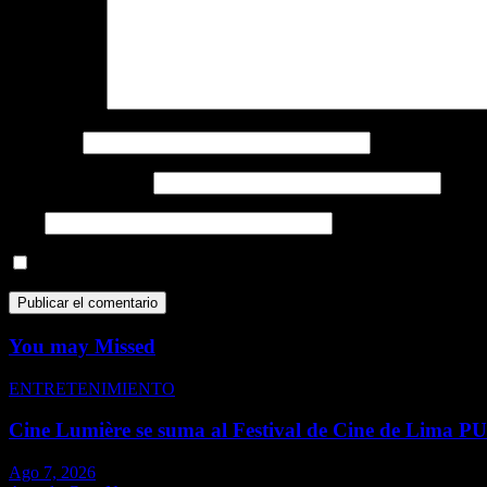
Comentario
*
Nombre
*
Correo electrónico
*
Web
Guarda mi nombre, correo electrónico y web en este navegador p
You may Missed
ENTRETENIMIENTO
Cine Lumière se suma al Festival de Cine de Lima P
Ago 7, 2026