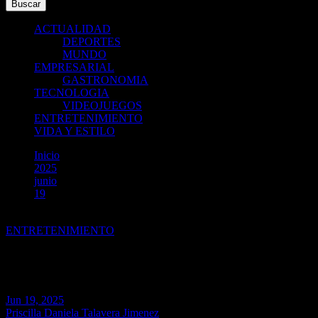
Buscar
ACTUALIDAD
DEPORTES
MUNDO
EMPRESARIAL
GASTRONOMIA
TECNOLOGIA
VIDEOJUEGOS
ENTRETENIMIENTO
VIDA Y ESTILO
Inicio
2025
junio
19
Los Rabanes celebra 30 Años en el escenario principal de Roc
ENTRETENIMIENTO
Los Rabanes celebra 30 Años en 
Jun 19, 2025
Priscilla Daniela Talavera Jimenez