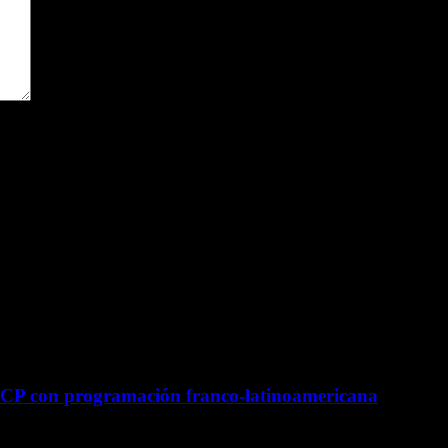
ara la próxima vez que comente.
UCP con programación franco-latinoamericana