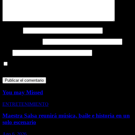
Nombre
*
Correo electrónico
*
Web
Guarda mi nombre, correo electrónico y web en este navegador
para la próxima vez que comente.
You may Missed
ENTRETENIMIENTO
Maestra Salsa reunirá música, baile e historia en un
solo escenario
Ago 6, 2026