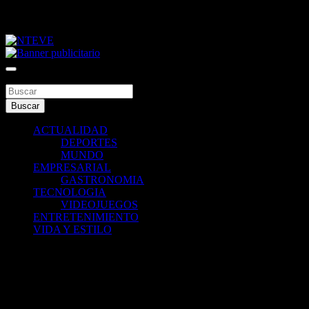
Saltar
viernes, agosto 7, 2026
al
contenido
Tu Canal
NTEVE
Buscar
Buscar
ACTUALIDAD
DEPORTES
MUNDO
EMPRESARIAL
GASTRONOMIA
TECNOLOGIA
VIDEOJUEGOS
ENTRETENIMIENTO
VIDA Y ESTILO