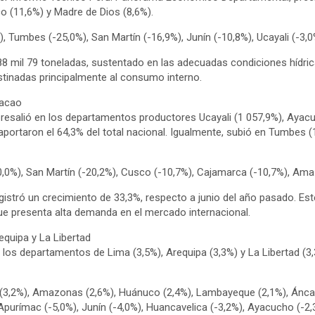
 (11,6%) y Madre de Dios (8,6%).
 Tumbes (-25,0%), San Martín (-16,9%), Junín (-10,8%), Ucayali (-3,
788 mil 79 toneladas, sustentado en las adecuadas condiciones hídri
tinadas principalmente al consumo interno.
cacao
resalió en los departamentos productores Ucayali (1 057,9%), Ayacu
aportaron el 64,3% del total nacional. Igualmente, subió en Tumbes (
,0%), San Martín (-20,2%), Cusco (-10,7%), Cajamarca (-10,7%), Ama
istró un crecimiento de 33,3%, respecto a junio del año pasado. Est
que presenta alta demanda en el mercado internacional.
equipa y La Libertad
 los departamentos de Lima (3,5%), Arequipa (3,3%) y La Libertad (3,3
 (3,2%), Amazonas (2,6%), Huánuco (2,4%), Lambayeque (2,1%), Áncash
, Apurímac (-5,0%), Junín (-4,0%), Huancavelica (-3,2%), Ayacucho (-