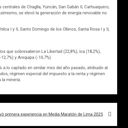
las centrales de Chaglla, Yuncán, San Gabán II, Carhuaquero,
 Asimismo, se elevó la generación de energía renovable no
ilca I y II, Santo Domingo de los Olleros, Santa Rosa I y II,
s que sobresalieron La Libertad (22,8%), Ica (18,2%),
-12,7%) y Arequipa (-10,7%).
% a lo captado en similar mes del año pasado, atribuido al
ados, régimen especial del impuesto a la renta y régimen
 la minería.
ivó primera experiencia en Media Maratón de Lima 2025