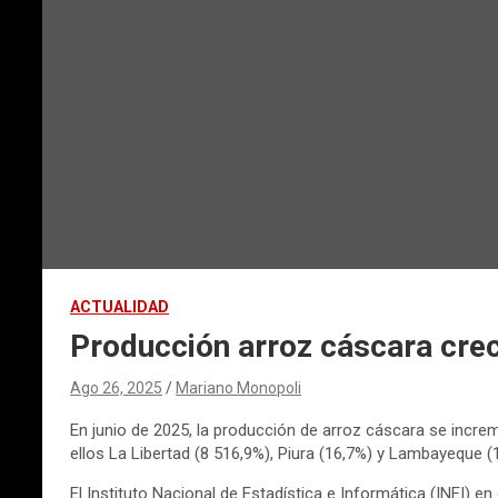
ACTUALIDAD
Producción arroz cáscara creci
Ago 26, 2025
Mariano Monopoli
En junio de 2025, la producción de arroz cáscara se increm
ellos La Libertad (8 516,9%), Piura (16,7%) y Lambayeque (
El Instituto Nacional de Estadística e Informática (INEI