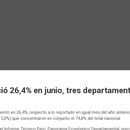
ó 26,4% en junio, tres departament
entó en 26,4%, respecto a lo reportado en igual mes del año anterio
15,0%) que concentraron en conjunto el 74,8% del total nacional.
) en el Informe Técnico Perú: Panorama Económico Departamental, pr