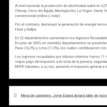
A nivel nacional, la producción de electricidad subió en 3,
Chimay, Cerro del Águila, Machupicchu, La Virgen, Santa Te
convencional (eólica y solar).
Por el contrario, disminuyó la generación de energía termoel
Fénix y Kallpa.
En 22 departamentos aumentaron los Ingresos Recaudados
En junio de 2025, en veintidós departamentos se presentar
Piura (16,3%) y Lima (11,5%), los cuales contribuyeron con 
Los ingresos recaudados por tributos internos fueron 11 mil
mayor pago del impuesto a la renta de la primera, segunda,
MYPE tributario; a su vez, aumentó el impuesto general a l
Navegación
de
Mesa de carpintero, Jorge Eslava dictará taller de escr
entradas