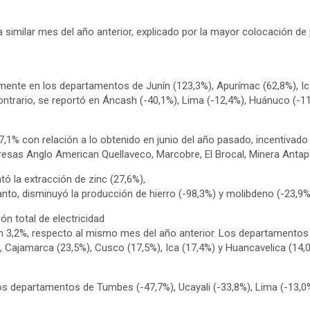
similar mes del año anterior, explicado por la mayor colocación de p
lmente en los departamentos de Junín (123,3%), Apurímac (62,8%), Ic
ontrario, se reportó en Áncash (-40,1%), Lima (-12,4%), Huánuco (-1
7,1% con relación a lo obtenido en junio del año pasado, incentivado 
resas Anglo American Quellaveco, Marcobre, El Brocal, Minera Antap
ó la extracción de zinc (27,6%),
tanto, disminuyó la producción de hierro (-98,3%) y molibdeno (-23,9%
n total de electricidad
en 3,2%, respecto al mismo mes del año anterior. Los departamentos
), Cajamarca (23,5%), Cusco (17,5%), Ica (17,4%) y Huancavelica (14
los departamentos de Tumbes (-47,7%), Ucayali (-33,8%), Lima (-13,0%