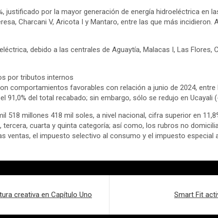
2%, justificado por la mayor generación de energía hidroeléctrica en 
resa, Charcani V, Aricota I y Mantaro, entre las que más incidieron.
éctrica, debido a las centrales de Aguaytía, Malacas I, Las Flores, Ch
 por tributos internos
on comportamientos favorables con relación a junio de 2024, entre lo
el 91,0% del total recabado; sin embargo, sólo se redujo en Ucayali (
 518 millones 418 mil soles, a nivel nacional, cifra superior en 11,8
 tercera, cuarta y quinta categoría; así como, los rubros no domicili
as ventas, el impuesto selectivo al consumo y el impuesto especial a
itura creativa en Capítulo Uno
Smart Fit act