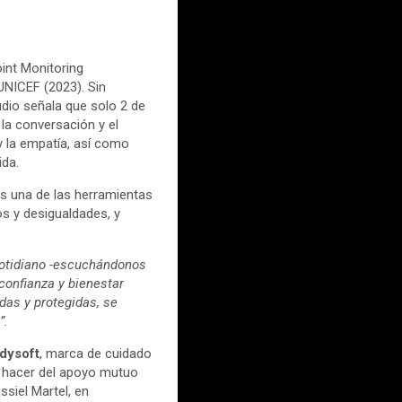
oint Monitoring
UNICEF (2023). Sin
udio señala que solo 2 de
 la conversación y el
y la empatía, así como
ida.
s una de las herramientas
os y desigualdades, y
otidiano -escuchándonos
onfianza y bienestar
das y protegidas, se
”.
dysoft
, marca de cuidado
 hacer del apoyo mutuo
ssiel Martel, en