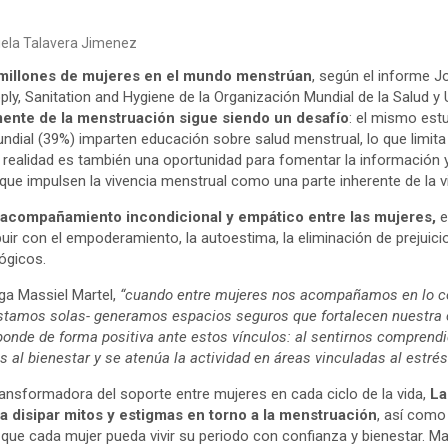
niela Talavera Jimenez
illones de mujeres en el mundo menstrúan
, según el informe J
y, Sanitation and Hygiene de la Organización Mundial de la Salud y 
mente de la menstruación sigue siendo un desafío
: el mismo est
ndial (39%) imparten educación sobre salud menstrual, lo que limita
 realidad es también una oportunidad para fomentar la información 
que impulsen la vivencia menstrual como una parte inherente de la v
 acompañamiento incondicional y empático entre las mujeres,
e
ir con el empoderamiento, la autoestima, la eliminación de prejuici
lógicos.
ga Massiel Martel,
“cuando entre mujeres nos acompañamos en lo c
stamos solas- generamos espacios seguros que fortalecen nuestra c
ponde de forma positiva ante estos vínculos: al sentirnos comprendi
 al bienestar y se atenúa la actividad en áreas vinculadas al estrés
ransformadora del soporte entre mujeres en cada ciclo de la vida,
La
 disipar mitos y estigmas en torno a la menstruación
, así como
 que cada mujer pueda vivir su periodo con confianza y bienestar. Ma