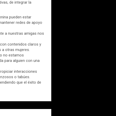
vas, de integrar la
enina pueden estar
 mantener redes de apoyo
te a nuestras amigas nos
 con contenidos claros y
 a otras mujeres.
ndo no estamos
da para alguien con una
ropiciar interacciones
nzosos o tabúes.
endiendo que el éxito de