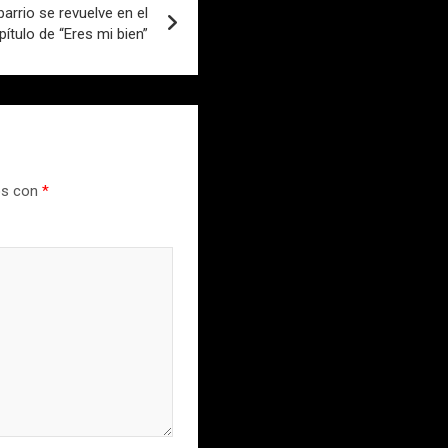
barrio se revuelve en el
ítulo de “Eres mi bien”
os con
*