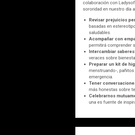
colaboración con Ladysoft
sororidad en nuestro día a
Revisar prejuicios pe
basadas en estereotipo
saludables.
Acompañar con empa
permitirá comprender su
Intercambiar saberes
veraces sobre bienesta
Preparar un kit de hig
menstruando-, pañitos 
emergencia.
Tener conversacion
más honestas sobre t
Celebrarnos mutuam
una es fuente de inspir
Navegación