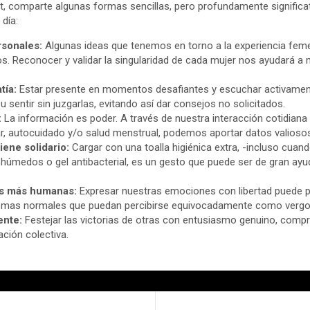
, comparte algunas formas sencillas, pero profundamente significati
 día:
rsonales:
Algunas ideas que tenemos en torno a la experiencia fem
s. Reconocer y validar la singularidad de cada mujer nos ayudará a
tía:
Estar presente en momentos desafiantes y escuchar activamen
 sentir sin juzgarlas, evitando así dar consejos no solicitados.
:
La información es poder. A través de nuestra interacción cotidiana
r, autocuidado y/o salud menstrual, podemos aportar datos valiosos
iene solidario:
Cargar con una toalla higiénica extra, -incluso cua
húmedos o gel antibacterial, es un gesto que puede ser de gran ayu
es más humanas:
Expresar nuestras emociones con libertad puede p
emas normales que puedan percibirse equivocadamente como vergo
ente:
Festejar las victorias de otras con entusiasmo genuino, compr
ación colectiva.