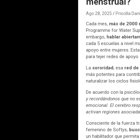
menstrual?
Ago 28, 2025
Priscilla Da
Cada mes,
más de 2000 m
Programme for Water Suppl
embargo,
hablar abierta
cada 5 escuelas a nivel mu
apoyo entre mujeres. Esta
para tejer redes de apoyo 
La
sororidad
, esa
red de
más potentes para contribu
naturalizar los ciclos fisio
De acuerdo con la psicólo
y recordándonos que no e
emocional. El cerebro res
activan regiones asociadas
Consciente de la fuerza t
femenino de Softys,
busca
un habilitador que permita