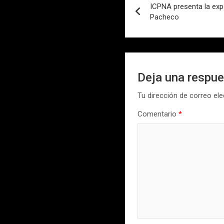
ICPNA presenta la expo
de
Pacheco
entradas
Deja una respu
Tu dirección de correo ele
Comentario
*