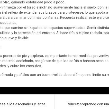
el otro, ganando estabilidad poco a poco.
n firmeza por el torso e inclínalo suavemente hacia el suelo, con la
rá el reflejo de extender sus brazos para protegerse, lo que ayuda a
arará para caminar con más confianza. Recuerda realizar este ejerci
necesarias.
te que camine sin zapatos en espacios supervisados. Sentir distintas
ilibrio y la percepción del entorno. Si hace frío o el piso resbala, o
do suave y flexible.
:
a ponerse de pie y explorar, es importante tomar medidas preventiv
n material acolchado, asegúrate de que los sofás o bancos sean es
les, y cubre los enchufes.
 cómoda y pañales con un buen nivel de absorción que no limite su 
sa a los escenarios y lanza
Vincez sorprende con una