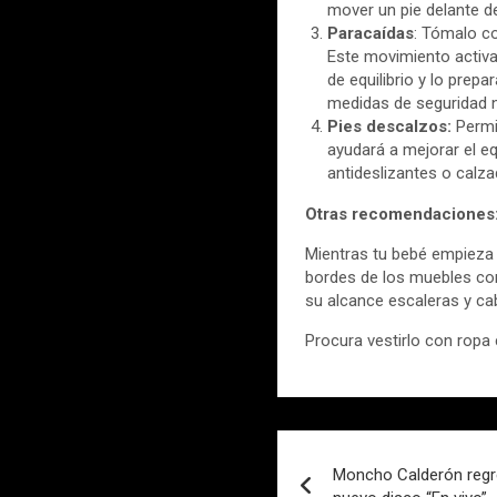
mover un pie delante d
Paracaídas
: Tómalo co
Este movimiento activa
de equilibrio y lo prep
medidas de seguridad 
Pies descalzos:
Permi
ayudará a mejorar el equ
antideslizantes o calza
Otras recomendaciones
Mientras tu bebé empieza 
bordes de los muebles co
su alcance escaleras y cab
Procura vestirlo con ropa
Navegación
Moncho Calderón regre
de