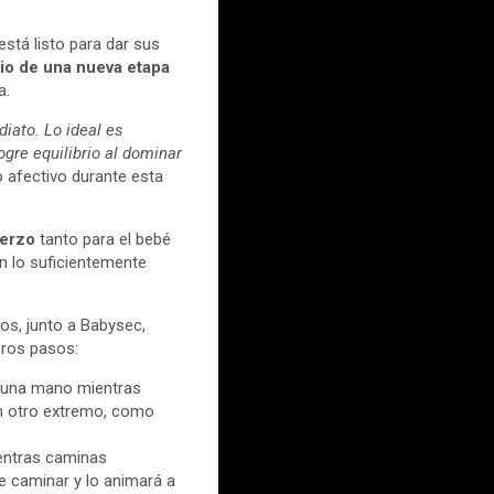
stá listo para dar sus
cio de una nueva etapa
a.
iato. Lo ideal es
gre equilibrio al dominar
o afectivo durante esta
uerzo
tanto para el bebé
én lo suficientemente
os, junto a Babysec,
eros pasos:
n una mano mientras
en otro extremo, como
entras caminas
de caminar y lo animará a