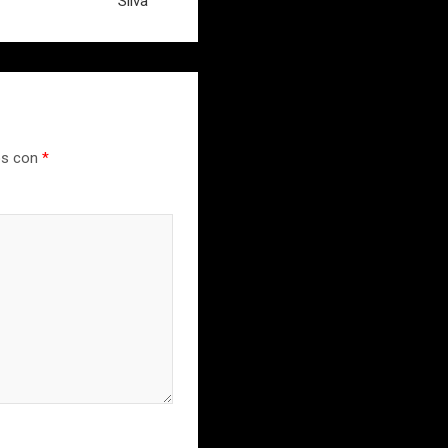
Silva
os con
*