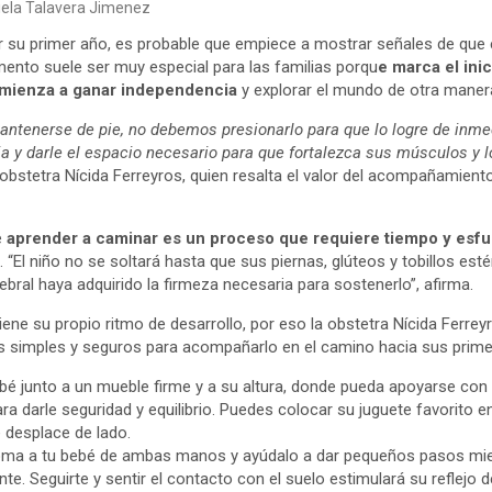
niela Talavera Jimenez
ir su primer año, es probable que empiece a mostrar señales de que e
nto suele ser muy especial para las familias porqu
e marca el ini
omienza a ganar independencia
y explorar el mundo de otra maner
antenerse de pie, no debemos presionarlo para que lo logre de inmed
 y darle el espacio necesario para que fortalezca sus músculos y lo
 obstetra Nícida Ferreyros, quien resalta el valor del acompañamient
e
aprender a caminar es un proceso que requiere tiempo y esf
“El niño no se soltará hasta que sus piernas, glúteos y tobillos est
ebral haya adquirido la firmeza necesaria para sostenerlo”, afirma.
ne su propio ritmo de desarrollo, por eso la obstetra Nícida Ferreyr
os simples y seguros para acompañarlo en el camino hacia sus prim
ebé junto a un mueble firme y a su altura, donde pueda apoyarse co
a darle seguridad y equilibrio. Puedes colocar su juguete favorito 
 desplace de lado.
ma a tu bebé de ambas manos y ayúdalo a dar pequeños pasos mi
te. Seguirte y sentir el contacto con el suelo estimulará su reflejo 