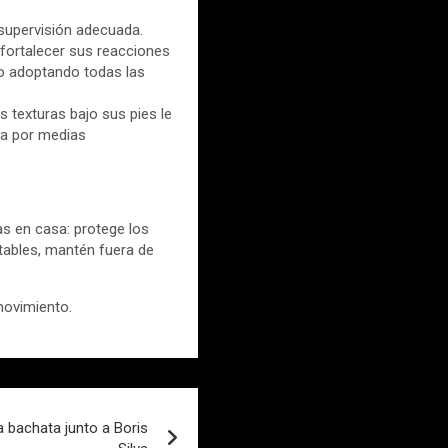
 supervisión adecuada.
 fortalecer sus reacciones
cio adoptando todas las
 texturas bajo sus pies le
pta por medias
as en casa: protege los
tables, mantén fuera de
movimiento.
 bachata junto a Boris