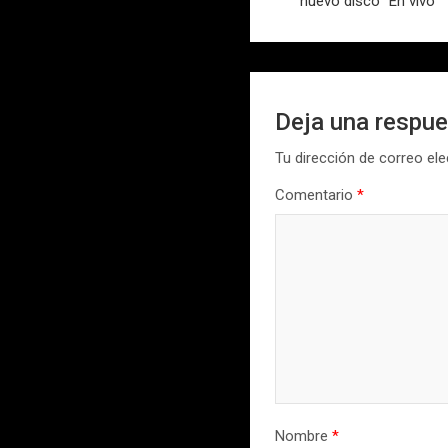
nuevo disco “En vivo”
entradas
Deja una respu
Tu dirección de correo ele
Comentario
*
Nombre
*