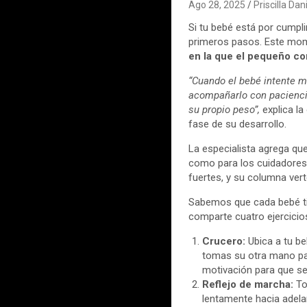
Ago 28, 2025
Priscilla Da
Si tu bebé está por cumpl
primeros pasos. Este mome
en la que el pequeño c
“Cuando el bebé intente m
acompañarlo con paciencia
su propio peso”,
explica la
fase de su desarrollo.
La especialista agrega qu
como para los cuidadores. 
fuertes, y su columna vert
Sabemos que cada bebé tie
comparte cuatro ejercici
Crucero:
Ubica a tu b
tomas su otra mano par
motivación para que se
Reflejo de marcha:
To
lentamente hacia adelan