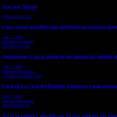
You may Missed
EMPRESARIAL
Cinco costos invisibles que enfrentan las bodegas des
Ago 7, 2026
Fabrizio Fernandez
TECNOLOGIA
¡Indignante! Casi la mitad de los adultos ha sufrido a
Ago 7, 2026
Fabrizio Fernandez
ENTRETENIMIENTO
Final de La Casa del Dragón, Linternas y más estreno
Ago 7, 2026
Fabrizio Fernandez
TECNOLOGIA
Así es la robótica portátil con IA que anticipa tus pas