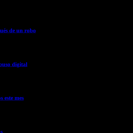
pués de un robo
buso digital
s este mes
os