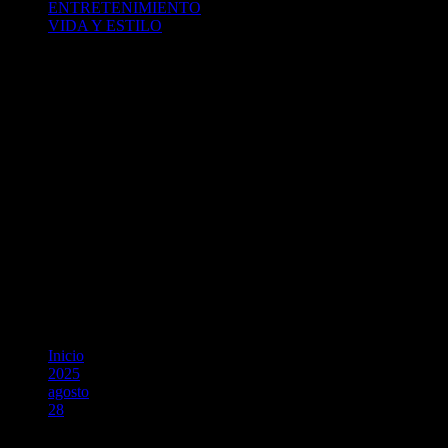
ENTRETENIMIENTO
VIDA Y ESTILO
Inicio
2025
agosto
28
HONOR Magic V5: el smartphone plegable ultradelgado con IA