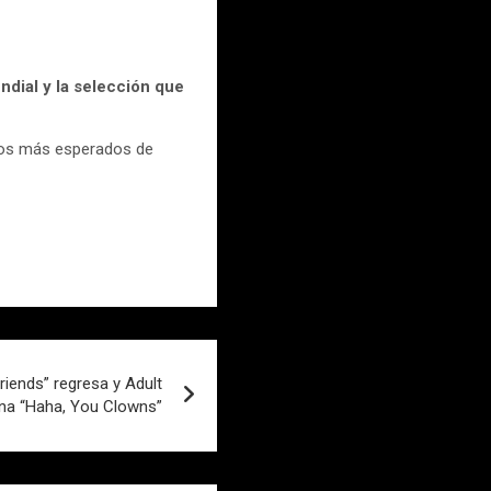
undial y la selección que
idos más esperados de
Friends” regresa y Adult
na “Haha, You Clowns”