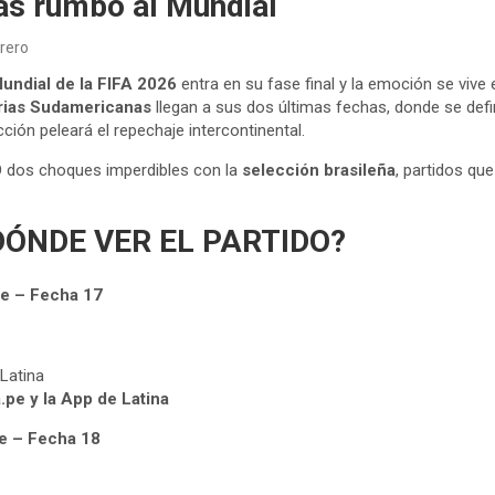
s rumbo al Mundial
rero
undial de la FIFA 2026
entra en su fase final y la emoción se vive 
orias Sudamericanas
llegan a sus dos últimas fechas, donde se defin
ción peleará el repechaje intercontinental.
O dos choques imperdibles con la
selección brasileña
, partidos qu
ÓNDE VER EL PARTIDO?
re – Fecha 17
Latina
a.pe y la App de Latina
e – Fecha 18