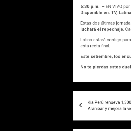
6:30 p.m. –
EN VIVO por 
Disponible en:
TV, Latin
Estas dos últimas jornada
luchará el repechaje
. C
Latina estará contigo par
esta recta final.
Este setiembre, los encu
No te pierdas estos due
Navegación
Kia Perú renueva 1,300
de
Araníbar y mejora la v
entradas