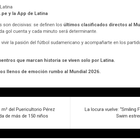
Latina
a.pe y la App de Latina
s son decisivas: se definen los
últimos clasificados directos al M
ada gol cuenta y cada minuto será determinante.
a vivir la pasión del fútbol sudamericano y acompañarte en los part
entros que marcan historia se viven solo por Latina.
los llenos de emoción rumbo al Mundial 2026.
 m² del Puericultorio Pérez
La locura vuelve: “Smiling 
ida de más de 150 niños
Swim estre