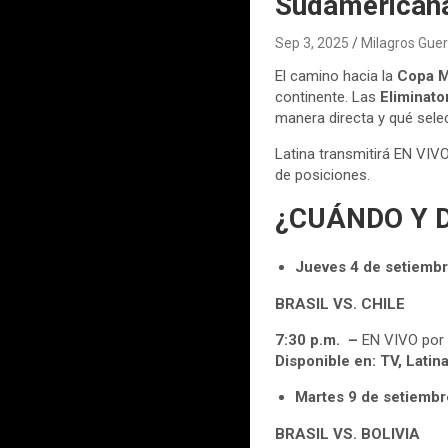
Sudamericana
Sep 3, 2025
Milagros Guer
El camino hacia la
Copa M
continente. Las
Eliminat
manera directa y qué selec
Latina transmitirá EN VIV
de posiciones.
¿CUÁNDO Y D
Jueves 4 de setiemb
BRASIL VS. CHILE
7:30 p.m. –
EN VIVO por 
Disponible en:
TV, Latin
Martes 9 de setiembr
BRASIL VS. BOLIVIA