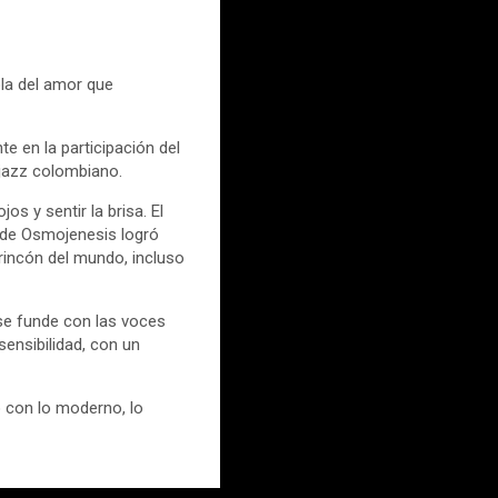
bla del amor que
te en la participación del
 jazz colombiano.
os y sentir la brisa. El
 de Osmojenesis logró
 rincón del mundo, incluso
se funde con las voces
sensibilidad, con un
o con lo moderno, lo