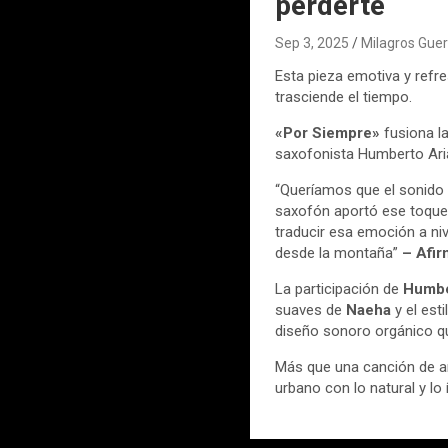
perderte
Sep 3, 2025
Milagros Guer
Esta pieza emotiva y refre
trasciende el tiempo.
«Por Siempre»
fusiona la
saxofonista Humberto Aria
“Queríamos que el sonido fu
saxofón aportó ese toque 
traducir esa emoción a niv
desde la montaña”
– Afir
La participación de
Humbe
suaves de
Naeha
y el est
diseño sonoro orgánico que
Más que una canción de am
urbano con lo natural y lo 