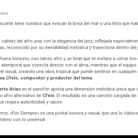
rero
scante tiene sonidos que evocan la brisa del mar y una letra que ha
 calidez del afro-pop con la elegancia del jazz, reflejada especialmen
s, reconocido por su sensibilidad melódica y trayectoria dentro del
era honesto, con raíces afro y un beat que te invitara a cerrar los oj
atemporal que conecta directo con el alma, mientras que el equipo
el visual, creando una vibra tropical que puede sentirse en cualquier
ma Cfelo, compositor y productor del tema.
rto Arias
en el saxofón aporta una dimensión melódica única que 
ilo afro alternativo de
Cfelo
. El resultado es una canción cargada de 
 respira autenticidad y raíces.
or, «Por Siempre» es una postal sonora y visual, que une lo clásic
íntimo con lo universal.