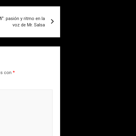
”: pasión y ritmo en la
voz de Mr. Salsa
os con
*