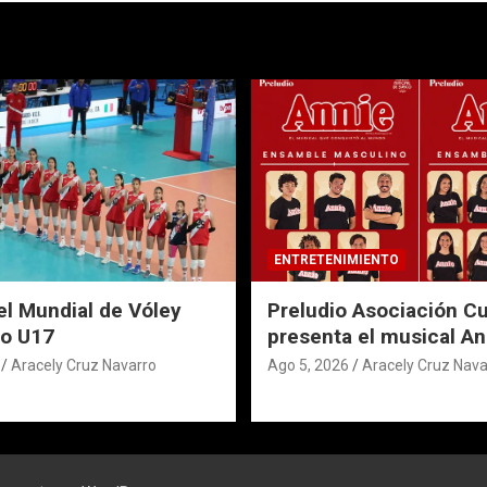
ENTRETENIMIENTO
el Mundial de Vóley
Preludio Asociación Cu
o U17
presenta el musical An
Aracely Cruz Navarro
Ago 5, 2026
Aracely Cruz Nava