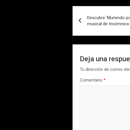
Navegación
Descubre ‘Muriendo po
de
musical de Insómnica
entradas
Deja una respu
Tu dirección de correo ele
Comentario
*