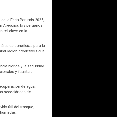
 de la Feria Perumin 2025,
 en Arequipa, los peruanos
 rol clave en la
últiples beneficios para la
simulación predictivos que
ncia hídrica y la seguridad
onales y facilita el
ecuperación de agua,
las necesidades de
da útil del tranque,
s húmedas.