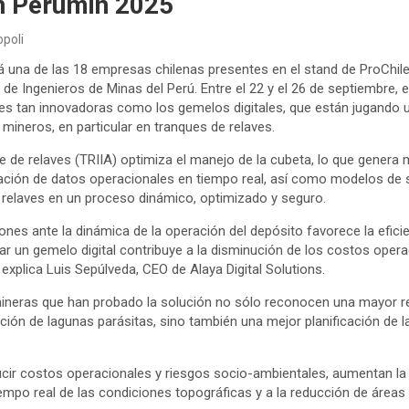
n Perumin 2025
poli
rá una de las 18 empresas chilenas presentes en el stand de ProChile
o de Ingenieros de Minas del Perú. Entre el 22 y el 26 de septiembre,
es tan innovadoras como los gemelos digitales, que están jugando un
mineros, en particular en tranques de relaves.
ue de relaves (TRIIA) optimiza el manejo de la cubeta, lo que genera m
gración de datos operacionales en tiempo real, así como modelos de 
 relaves en un proceso dinámico, optimizado y seguro.
ones ante la dinámica de la operación del depósito favorece la eficie
ar un gemelo digital contribuye a la disminución de los costos operaci
 explica Luis Sepúlveda, CEO de Alaya Digital Solutions.
ineras que han probado la solución no sólo reconocen una mayor r
ión de lagunas parásitas, sino también una mejor planificación de 
cir costos operacionales y riesgos socio-ambientales, aumentan la vi
iempo real de las condiciones topográficas y a la reducción de área