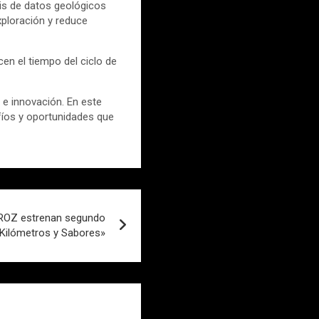
sis de datos geológicos
exploración y reduce
n el tiempo del ciclo de
e innovación. En este
fíos y oportunidades que
ROZ estrenan segundo
«Kilómetros y Sabores»