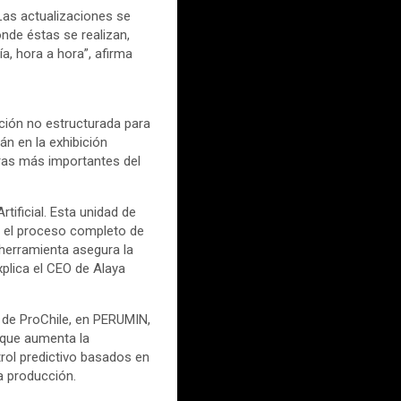
 Las actualizaciones se
nde éstas se realizan,
a, hora a hora”, afirma
ción no estructurada para
án en la exhibición
eras más importantes del
tificial. Esta unidad de
n el proceso completo de
a herramienta asegura la
xplica el CEO de Alaya
 de ProChile, en PERUMIN,
 que aumenta la
rol predictivo basados en
a producción.