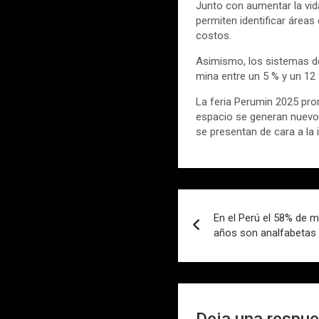
Junto con aumentar la vida
permiten identificar áreas
costos.
Asimismo, los sistemas de
mina entre un 5 % y un 12
La feria Perumin 2025 pro
espacio se generan nuevos
se presentan de cara a la i
Navegación
En el Perú el 58% de 
de
años son analfabetas
entradas
Deja una respu