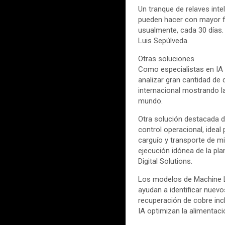
Un tranque de relaves inte
pueden hacer con mayor fr
usualmente, cada 30 días. 
Luis Sepúlveda.
Otras soluciones
Como especialistas en IA 
analizar gran cantidad de 
internacional mostrando l
mundo.
Otra solución destacada de
control operacional, idea
carguío y transporte de min
ejecución idónea de la pla
Digital Solutions.
Los modelos de Machine L
ayudan a identificar nuev
recuperación de cobre inc
IA optimizan la alimentac