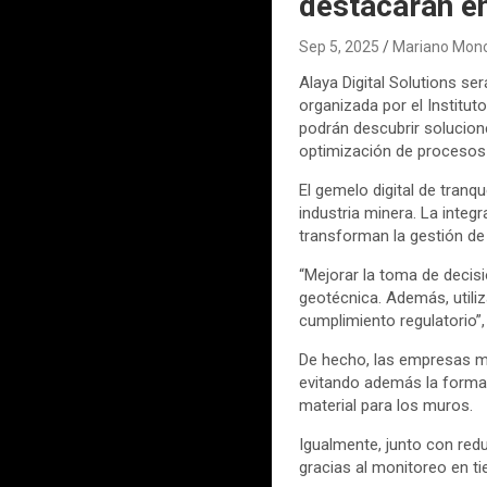
destacarán e
Sep 5, 2025
Mariano Mono
Alaya Digital Solutions se
organizada por el Institut
podrán descubrir solucion
optimización de procesos 
El gemelo digital de tranq
industria minera. La inte
transforman la gestión de
“Mejorar la toma de decisi
geotécnica. Además, utiliz
cumplimiento regulatorio”,
De hecho, las empresas m
evitando además la formac
material para los muros.
Igualmente, junto con redu
gracias al monitoreo en t