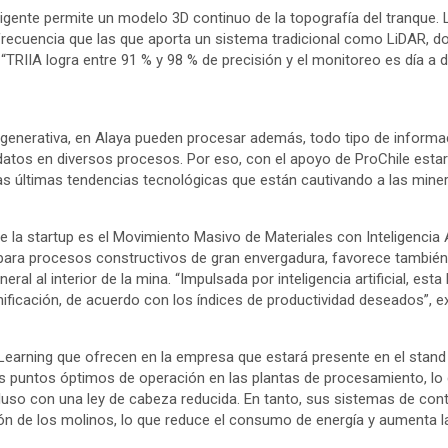
ligente permite un modelo 3D continuo de la topografía del tranque.
ecuencia que las que aporta un sistema tradicional como LiDAR, do
“TRIIA logra entre 91 % y 98 % de precisión y el monitoreo es día a dí
generativa, en Alaya pueden procesar además, todo tipo de informa
datos en diversos procesos. Por eso, con el apoyo de ProChile estar
as últimas tendencias tecnológicas que están cautivando a las min
 la startup es el Movimiento Masivo de Materiales con Inteligencia Ar
l para procesos constructivos de gran envergadura, favorece tambié
eral al interior de la mina. “Impulsada por inteligencia artificial, est
nificación, de acuerdo con los índices de productividad deseados”, e
earning que ofrecen en la empresa que estará presente en el stand
os puntos óptimos de operación en las plantas de procesamiento, lo
luso con una ley de cabeza reducida. En tanto, sus sistemas de cont
ión de los molinos, lo que reduce el consumo de energía y aumenta l