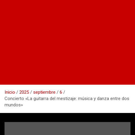
Inicio
2025
septiembre
6
Concierto «La guitarra del mestizaje: música y danza entre dos
mundos»