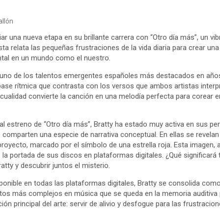
allón
ciar una nueva etapa en su brillante carrera con “Otro día más”, un vi
ista relata las pequeñas frustraciones de la vida diaria para crear un
tal en un mundo como el nuestro.
uno de los talentos emergentes españoles más destacados en años 
ase rítmica que contrasta con los versos que ambos artistas interp
ta cualidad convierte la canción en una melodía perfecta para corear
l estreno de “Otro día más”, Bratty ha estado muy activa en sus perf
 comparten una especie de narrativa conceptual. En ellas se revelan 
proyecto, marcado por el símbolo de una estrella roja. Esta imagen
 la portada de sus discos en plataformas digitales. ¿Qué significará 
atty y descubrir juntos el misterio.
ponible en todas las plataformas digitales, Bratty se consolida com
ntos más complejos en música que se queda en la memoria auditiva
ón principal del arte: servir de alivio y desfogue para las frustracio