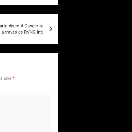
uarto disco A Danger to
 a través de RVNG Intl.
os con
*