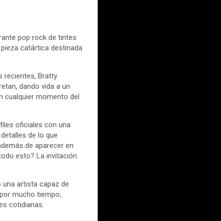
brante pop rock de tintes
a pieza catártica destinada
recientes, Bratty
retan, dando vida a un
 en cualquier momento del
iles oficiales con una
detalles de lo que
, además de aparecer en
todo esto? La invitación
o una artista capaz de
 por mucho tiempo,
nes cotidianas.