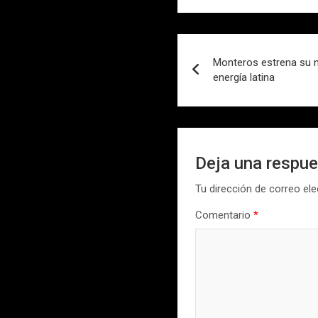
Navegación
Monteros estrena su n
de
energía latina
entradas
Deja una respu
Tu dirección de correo ele
Comentario
*