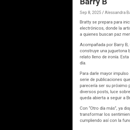
Barry B
Sep 8, 2025
Alessandra B
Bratty se prepara para ini
electrónicos, donde la art
a quienes buscan paz men
Acompañada por Barry B, 
construye una juguetona b
relato lleno de ironía. Es
día.
Para darle mayor impulso a
serie de publicaciones que
parecería ser su próximo 
diversos posts, luce sobre
queda abierta a seguir a Br
Con “Otro día más”, ya dis
transformar los sentimie
cumpliendo así con la funci