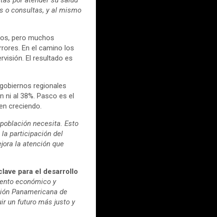
os o consultas, y al mismo
anos, pero muchos
rores. En el camino los
isión. El resultado es
 gobiernos regionales
 ni al 38%. Pasco es el
en creciendo.
a población necesita. Esto
la participación del
jora la atención que
lave para el desarrollo
iento económico y
ación Panamericana de
ir un futuro más justo y