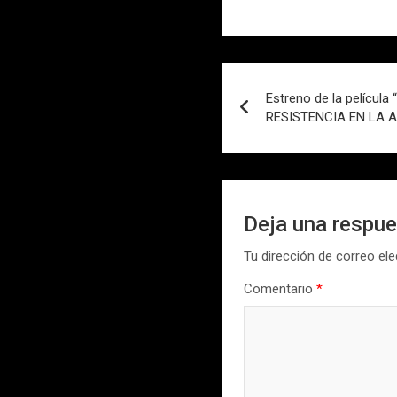
Navegación
Estreno de la películ
de
RESISTENCIA EN LA 
entradas
Deja una respu
Tu dirección de correo ele
Comentario
*