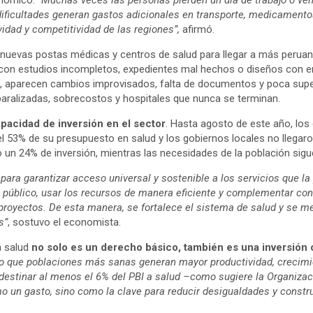
s dificultades generan gastos adicionales en transporte, medicament
idad y competitividad de las regiones”,
afirmó.
 nuevas postas médicas y centros de salud para llegar a más peru
con estudios incompletos, expedientes mal hechos o diseños con er
 aparecen cambios improvisados, falta de documentos y poca superv
aralizadas, sobrecostos y hospitales que nunca se terminan.
pacidad de inversión en el sector
. Hasta agosto de este año, los
l 53% de su presupuesto en salud y los gobiernos locales no llegaron
o un 24% de inversión, mientras las necesidades de la población sigu
e para garantizar acceso universal y sostenible a los servicios que l
 público, usar los recursos de manera eficiente y complementar con 
 proyectos. De esta manera, se fortalece el sistema de salud y se me
s”
, sostuvo el economista.
a salud
no solo es un derecho básico, también es una inversión c
 que poblaciones más sanas generan mayor productividad, crecim
, destinar al menos el 6% del PBI a salud –como sugiere la Organiz
 un gasto, sino como la clave para reducir desigualdades y constru