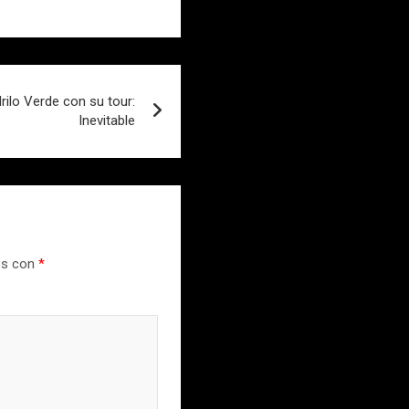
rilo Verde con su tour:
Inevitable
os con
*