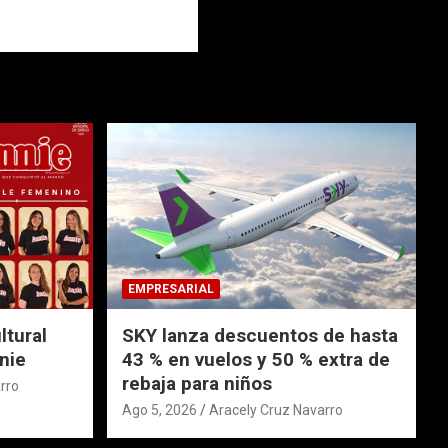
EMPRESARIAL
ltural
SKY lanza descuentos de hasta
nie
43 % en vuelos y 50 % extra de
rebaja para niños
rro
Ago 5, 2026
Aracely Cruz Navarro