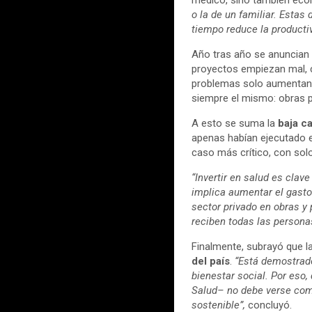
o la de un familiar. Esta
tiempo reduce la productiv
Año tras año se anuncian
proyectos empiezan mal, 
problemas solo aumentan,
siempre el mismo: obras p
A esto se suma la
baja ca
apenas habían ejecutado e
caso más crítico, con sol
“Invertir en salud es clav
implica aumentar el gasto
sector privado en obras y
reciben todas las persona
Finalmente, subrayó que l
del país
.
“Está demostrado
bienestar social. Por eso
Salud– no debe verse como
sostenible”,
concluyó.