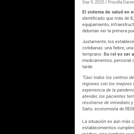
Sep 9, 2025
Priscilla Dan
El sistema de salud en 
identificado que más de 8,
equipamiento, infraestruct
deberían ser la primera p
Justamente, los estableci
cotidianas: una fiebre, u
temprano.
Su rol es ser a
medicamentos, personal o
tarde.
“Casi todos los centros d
regiones con los mejores 
experiencia de la pandem
atender, los pacientes t
resolverse de inmediato y
Saito, economista de RED
La situación es aún más 
establecimientos cumplen
médico, sino también eco