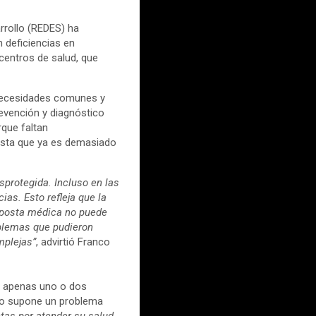
rrollo (REDES) ha
n deficiencias en
 centros de salud, que
 necesidades comunes y
revención y diagnóstico
que faltan
asta que ya es demasiado
sprotegida. Incluso en las
as. Esto refleja que la
 posta médica no puede
oblemas que pudieron
mplejas”
, advirtió Franco
e apenas uno o dos
olo supone un problema
tas por atender su salud