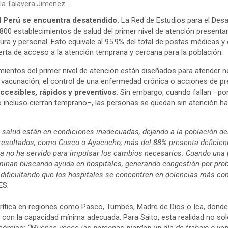
iela Talavera Jimenez
el Perú se encuentra desatendido.
La Red de Estudios para el Desa
800 establecimientos de salud del primer nivel de atención presenta
ura y personal. Esto equivale al 95.9% del total de postas médicas y
uerta de acceso a la atención temprana y cercana para la población.
mientos del primer nivel de atención están diseñados para atender
na vacunación, el control de una enfermedad crónica o acciones de p
ccesibles, rápidos y preventivos.
Sin embargo, cuando fallan –por
 incluso cierran temprano–, las personas se quedan sin atención h
e salud están en condiciones inadecuadas, dejando a la población de
resultados, como Cusco o Ayacucho, más del 88% presenta deficienci
ia no ha servido para impulsar los cambios necesarios. Cuando una
erminan buscando ayuda en hospitales, generando congestión por pr
 dificultando que los hospitales se concentren en dolencias más co
ES.
crítica en regiones como Pasco, Tumbes, Madre de Dios o Ica, dond
 con la capacidad mínima adecuada. Para Saito, esta realidad no s
nómico:
“Muchas veces las personas pierden un día de trabajo o ven