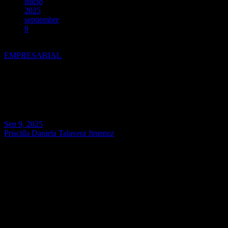
Inicio
2025
septiembre
9
¿Qué aspectos deben considerar las empresas para prevenir la c
EMPRESARIAL
¿Qué aspectos deben considerar 
colaboradores?
Sep 9, 2025
Priscilla Daniela Talavera Jimenez
Lima. – En un entorno empresarial altamente desafiante, el avance de l
exposición a riesgos de integridad corporativa. Actualmente,
la corru
compañías
, según reveló el reciente Estudio de gobierno, gestión de 
“Si bien cada sector tiene sus propias particularidades, estos riesgo
una de las principales amenazas y de las más difíciles de erradicar en
competencia”
, señala Dany Baca, Associate Partner de Servicios For
Con el objetivo de que las empresas puedan prevenir la comisión de d