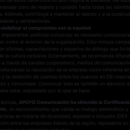
mensaje claro de respeto y cuidado hacia todas las identid
s. Además, contribuye a mantener el talento y a la constru
aderas y satisfactorias.
visibilizar el compromiso con la equidad
implementar políticas inclusivas: es necesario comunicarl
rior como al exterior de la organización. Esto incluye campa
en oficinas, capacitaciones y espacios de diálogo que fort
e la cultura inclusiva. Externamente, se recomienda difundi
a través de canales corporativos, medios de comunicación
, reforzando la reputación de la empresa como referente en
 y la rendición de cuentas sobre los avances en DEI inspir
ados y comunidad. Comunicar bien es también un ejercicio d
debe estar respaldado por lo que se hace.
rácticas,
APOYO
Comunicación ha obtenido la Certificac
nte
, un reconocimiento que valida su trabajo sistemático y
ácticas en materia de diversidad, equidad e inclusión (DEI).
ación entre las empresas líderes de la región, representa un
zando en su liderazgo inclusivo.