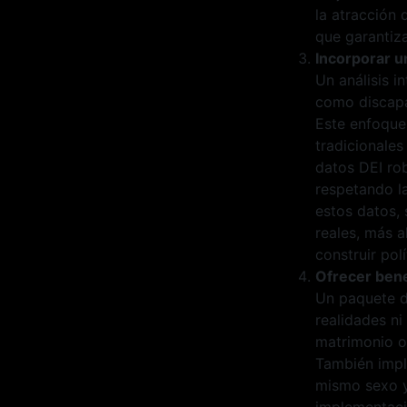
la atracción
que garantiz
Incorporar u
Un análisis 
como discapac
Este enfoque
tradicionales
datos DEI rob
respetando la
estos datos,
reales, más a
construir pol
Ofrecer bene
Un paquete d
realidades ni
matrimonio o 
También impli
mismo sexo y 
implementació