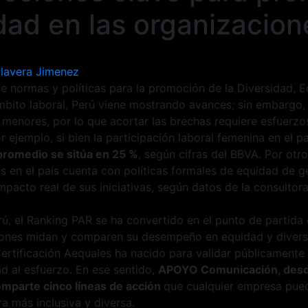
dad en las organizacion
Talavera Jimenez
 normas y políticas para la promoción de la Diversidad, E
mbito laboral, Perú viene mostrando avances; sin embargo, 
n menores, por lo que acortar las brechas requiere esfuer
 ejemplo, si bien la participación laboral femenina en el pa
 promedio se sitúa en 25 %
, según cifras del BBVA. Por otro
s en el país cuenta con políticas formales de equidad de 
impacto real de sus iniciativas, según datos de la consulto
rú, el Ranking PAR se ha convertido en el punto de partida
iones midan y comparen su desempeño en equidad y divers
Certificación Aequales ha nacido para validar públicament
dad al esfuerzo. En ese sentido,
APOYO Comunicación, desd
mparte cinco líneas de acción
que cualquier empresa pue
ra más inclusiva y diversa.