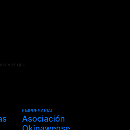
ima vez que
EMPRESARIAL
as
Asociación
Okinawense