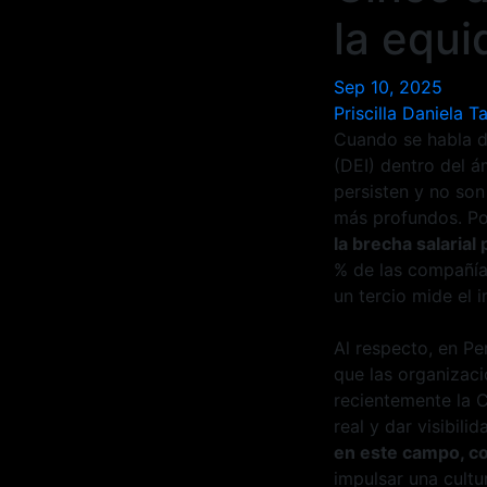
la equi
Sep 10, 2025
Priscilla Daniela 
Cuando se habla de
(DEI) dentro del á
persisten y no so
más profundos. Por
la brecha salarial
% de las compañía
un tercio mide el 
Al respecto, en Pe
que las organizac
recientemente la 
real y dar visibili
en este campo, co
impulsar una cultu