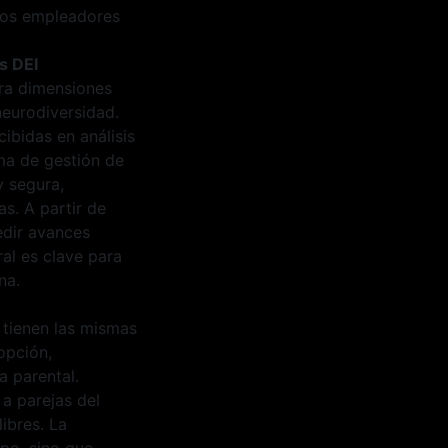
 los empleadores
s DEI
era dimensiones
neurodiversidad.
ibidas en análisis
ema de gestión de
y segura,
s. A partir de
edir avances
ral es clave para
na.
 tienen las mismas
opción,
a parental.
 a parejas del
ibres. La
ipo, sino que