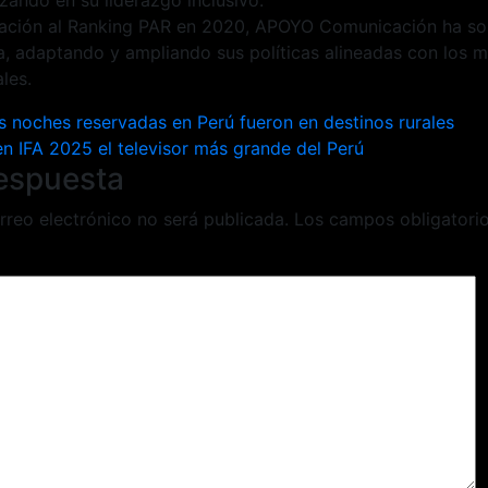
ación al Ranking PAR en 2020, APOYO Comunicación ha so
, adaptando y ampliando sus políticas alineadas con los m
les.
ión
s noches reservadas en Perú fueron en destinos rurales
n IFA 2025 el televisor más grande del Perú
respuesta
rreo electrónico no será publicada.
Los campos obligatori