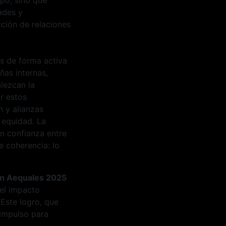
ades y
cción de relaciones
as de forma activa
ñas internas,
alezcan la
r estos
 y alianzas
 equidad. La
an confianza entre
e coherencia: lo
ión Aequales 2025
 el impacto
 Este logro, que
 impulso para