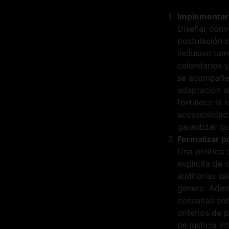
Implementar 
Diseñar convo
postulación 
inclusivo tam
calendarios y
se acompañe d
adaptación al
fortalece la 
accesibilidad
garantizar i
Formalizar po
Una política 
explícita de
auditorías sa
género. Adem
consultas so
criterios de 
de justicia i