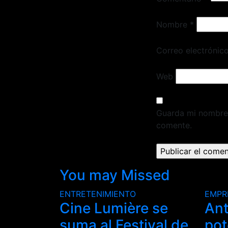
Nombre
*
Correo electrónic
Web
Guarda mi nombre,
comente.
You may Missed
ENTRETENIMIENTO
EMPR
Cine Lumière se
An
suma al Festival de
pot