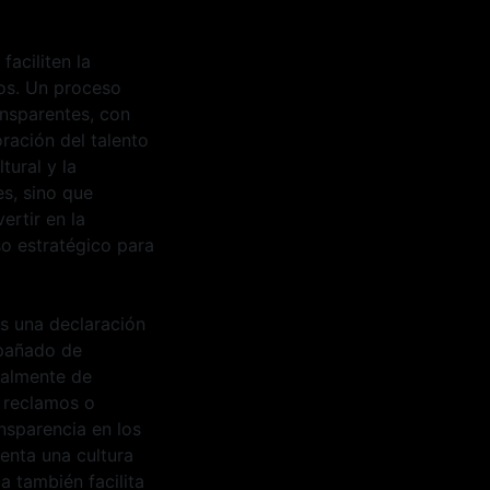
faciliten la
os. Un proceso
ansparentes, con
ración del talento
tural y la
es, sino que
ertir en la
so estratégico para
es una declaración
mpañado de
cialmente de
 reclamos o
nsparencia en los
enta una cultura
a también facilita