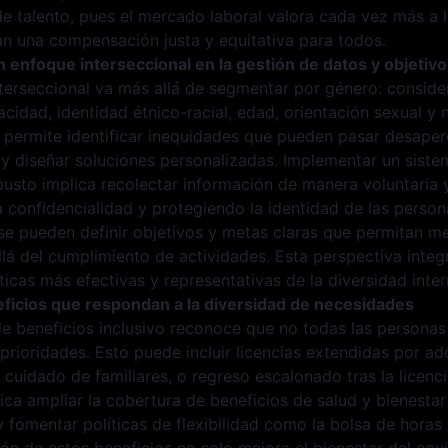
 de talento, pues el mercado laboral valora cada vez más a
an una compensación justa y equitativa para todos.
n enfoque interseccional en la gestión de datos y objetivo
interseccional va más allá de segmentar por género: consid
idad, identidad étnico-racial, edad, orientación sexual y 
 permite identificar inequidades que pueden pasar desaperc
 y diseñar soluciones personalizadas. Implementar un sist
usto implica recolectar información de manera voluntaria 
 confidencialidad y protegiendo la identidad de las persona
 se pueden definir objetivos y metas claras que permitan m
llá del cumplimiento de actividades. Esta perspectiva integ
íticas más efectivas y representativas de la diversidad inter
ficios que respondan a la diversidad de necesidades
e beneficios inclusivo reconoce que no todas las personas
 prioridades. Esto puede incluir licencias extendidas por ad
cuidado de familiares, o regreso escalonado tras la licenci
ca ampliar la cobertura de beneficios de salud y bienestar
fomentar políticas de flexibilidad como la bolsa de horas l
n de estos beneficios no solo mejora el bienestar del equ