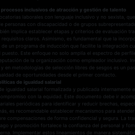
procesos inclusivos de atracción y gestión de talento
catorias laborales con lenguaje inclusivo y no sexista, que 
de personas con discapacidad o de grupos subrepresentad
bién implica establecer etapas y criterios de evaluación tr
 requisitos claros. Asimismo, es fundamental que la incorpo
e un programa de inducción que facilite la integración cul
 puesto. Este enfoque no solo amplía el espectro de perfil
reputación de la organización como empleador inclusivo. Inv
 y en metodologías de selección libres de sesgos es un pa
gualdad de oportunidades desde el primer contacto.
líticas de igualdad salarial
de igualdad salarial formalizada y publicada internamente 
 compromiso con la equidad. Este documento debe ir aco
lariales periódicas para identificar y reducir brechas, espe
ás, es recomendable establecer mecanismos para atender
bre compensaciones de forma confidencial y segura. La tra
pago y promoción fortalece la confianza del personal y fom
nterna. Implementar estos lineamientos de manera sistemátic