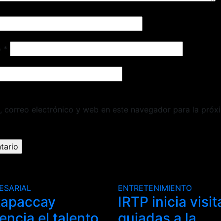
o
*
 correo electrónico y web en este navegador para la próx
ESARIAL
ENTRETENIMIENTO
tapaccay
IRTP inicia visit
encia el talento
guiadas a la