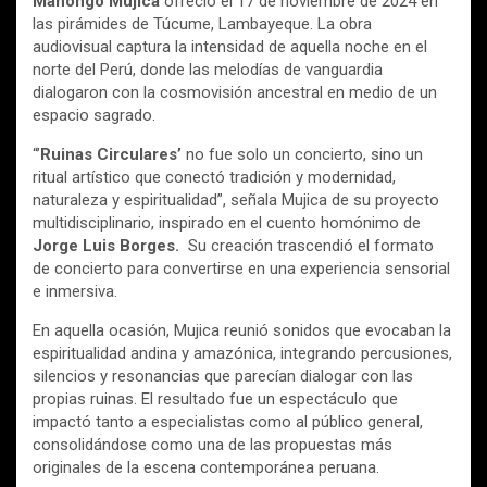
Manongo Mujica
ofreció el 17 de noviembre de 2024 en
las pirámides de Túcume, Lambayeque. La obra
audiovisual captura la intensidad de aquella noche en el
norte del Perú, donde las melodías de vanguardia
dialogaron con la cosmovisión ancestral en medio de un
espacio sagrado.
“’
Ruinas Circulares’
no fue solo un concierto, sino un
ritual artístico que conectó tradición y modernidad,
naturaleza y espiritualidad”, señala Mujica de su proyecto
multidisciplinario, inspirado en el cuento homónimo de
Jorge Luis Borges.
Su creación trascendió el formato
de concierto para convertirse en una experiencia sensorial
e inmersiva.
En aquella ocasión, Mujica reunió sonidos que evocaban la
espiritualidad andina y amazónica, integrando percusiones,
silencios y resonancias que parecían dialogar con las
propias ruinas. El resultado fue un espectáculo que
impactó tanto a especialistas como al público general,
consolidándose como una de las propuestas más
originales de la escena contemporánea peruana.