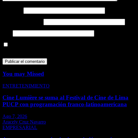
Nombre
*
Correo electrónico
*
Web
Guarda mi nombre, correo electrónico y web en este navegador
para la próxima vez que comente.
You may Missed
ENTRETENIMIENTO
Cine Lumière se suma al Festival de Cine de Lima
PUCP con programación franco-latinoamericana
Ago 7, 2026
Aracely Cruz Navarro
EMPRESARIAL