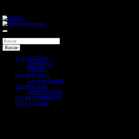
Saltar
viernes, agosto 7, 2026
al
contenido
Tu Canal
NTEVE
Buscar
Buscar
ACTUALIDAD
DEPORTES
MUNDO
EMPRESARIAL
GASTRONOMIA
TECNOLOGIA
VIDEOJUEGOS
ENTRETENIMIENTO
VIDA Y ESTILO