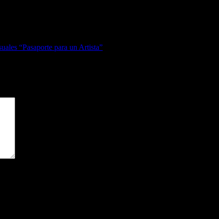
cias del Reino Unido, creando un sonido fresco que mezcla vulnerabilid
ales “Pasaporte para un Artista”
gatorios están marcados con
*