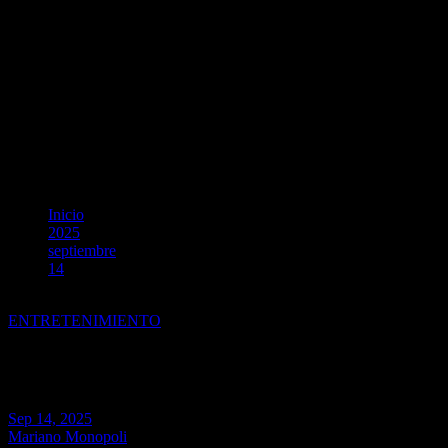
Inicio
2025
septiembre
14
Sachellys lanza «Mujerón», poderoso himno de resiliencia y a
ENTRETENIMIENTO
Sachellys lanza «Mujerón», pod
Sep 14, 2025
Mariano Monopoli