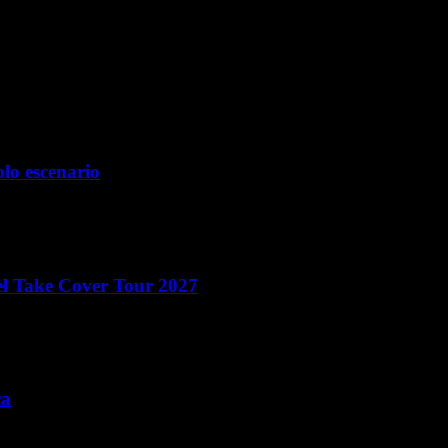
ara la próxima vez que comente.
olo escenario
el Take Cover Tour 2027
ca