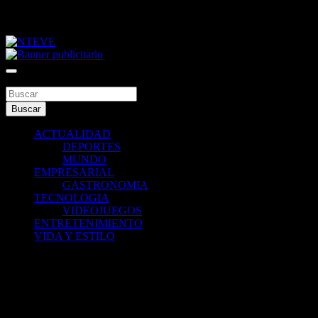
Saltar
viernes, agosto 7, 2026
al
contenido
Tu Canal
NTEVE
Buscar
Buscar
ACTUALIDAD
DEPORTES
MUNDO
EMPRESARIAL
GASTRONOMIA
TECNOLOGIA
VIDEOJUEGOS
ENTRETENIMIENTO
VIDA Y ESTILO