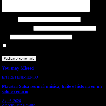
Nombre
*
Correo electrónico
*
Web
Guarda mi nombre, correo electrónico y web en este navegador
para la próxima vez que comente.
You may Missed
ENTRETENIMIENTO
Maestra Salsa reunirá música, baile e historia en un
solo escenario
Ago 6, 2026
Aracely Cruz Navarro