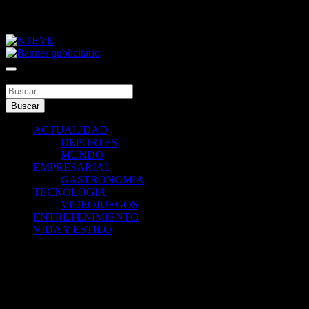
Saltar
viernes, agosto 7, 2026
al
contenido
Tu Canal
NTEVE
Buscar
Buscar
ACTUALIDAD
DEPORTES
MUNDO
EMPRESARIAL
GASTRONOMIA
TECNOLOGIA
VIDEOJUEGOS
ENTRETENIMIENTO
VIDA Y ESTILO