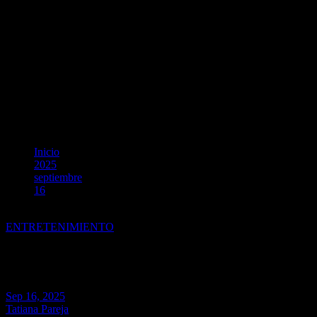
Inicio
2025
septiembre
16
El podcast “Sabor Tropical con Sarah Rivera” une cocina, músi
ENTRETENIMIENTO
El podcast “Sabor Tropical con 
Sep 16, 2025
Tatiana Pareja