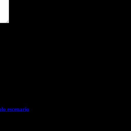
ara la próxima vez que comente.
olo escenario