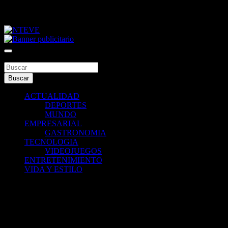
Saltar
viernes, agosto 7, 2026
al
contenido
Tu Canal
NTEVE
Buscar
Buscar
ACTUALIDAD
DEPORTES
MUNDO
EMPRESARIAL
GASTRONOMIA
TECNOLOGIA
VIDEOJUEGOS
ENTRETENIMIENTO
VIDA Y ESTILO