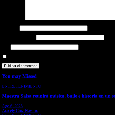
Comentario
*
Nombre
*
Correo electrónico
*
Web
Guarda mi nombre, correo electrónico y web en este navegador p
You may Missed
ENTRETENIMIENTO
Maestra Salsa reunirá música, baile e historia en un s
Ago 6, 2026
Aracely Cruz Navarro