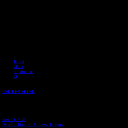
Inicio
2025
septiembre
20
Día del Shopping: claves para potenciar las ventas de tu negoci
EMPRESARIAL
Día del Shopping: claves para po
Sep 20, 2025
Priscilla Daniela Talavera Jimenez