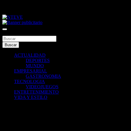
Saltar
miércoles, agosto 5, 2026
al
contenido
Tu Canal
NTEVE
Buscar
Buscar
ACTUALIDAD
DEPORTES
MUNDO
EMPRESARIAL
GASTRONOMIA
TECNOLOGIA
VIDEOJUEGOS
ENTRETENIMIENTO
VIDA Y ESTILO