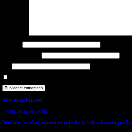
Comentario
*
Nombre
*
Correo electrónico
*
Web
Guarda mi nombre, correo electrónico y web en este navegador p
You may Missed
ENTRETENIMIENTO
Melany Azaña, representante de la selva huanuqueña,