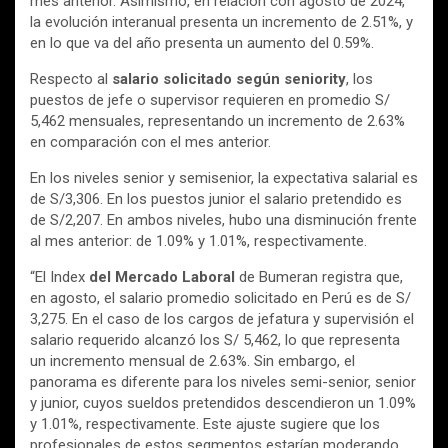
mes anterior. Asimismo, en relación con agosto de 2024,
la evolución interanual presenta un incremento de 2.51%, y
en lo que va del año presenta un aumento del 0.59%.
Respecto al
salario solicitado según seniority
, los
puestos de jefe o supervisor requieren en promedio S/
5,462 mensuales, representando un incremento de 2.63%
en comparación con el mes anterior.
En los niveles senior y semisenior, la expectativa salarial es
de S/3,306. En los puestos junior el salario pretendido es
de S/2,207. En ambos niveles, hubo una disminución frente
al mes anterior: de 1.09% y 1.01%, respectivamente.
“El Index
del Mercado Laboral
de Bumeran registra que,
en agosto, el salario promedio solicitado en Perú es de S/
3,275. En el caso de los cargos de jefatura y supervisión el
salario requerido alcanzó los S/ 5,462, lo que representa
un incremento mensual de 2.63%. Sin embargo, el
panorama es diferente para los niveles semi-senior, senior
y junior, cuyos sueldos pretendidos descendieron un 1.09%
y 1.01%, respectivamente. Este ajuste sugiere que los
profesionales de estos segmentos estarían moderando