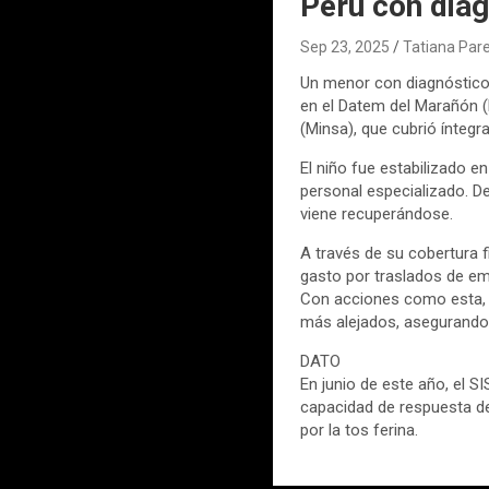
Perú con diag
Sep 23, 2025
Tatiana Par
Un menor con diagnóstico 
en el Datem del Marañón (L
(Minsa), que cubrió ínteg
El niño fue estabilizado e
personal especializado. De
viene recuperándose.
A través de su cobertura f
gasto por traslados de em
Con acciones como esta, e
más alejados, asegurando 
DATO
En junio de este año, el S
capacidad de respuesta de
por la tos ferina.