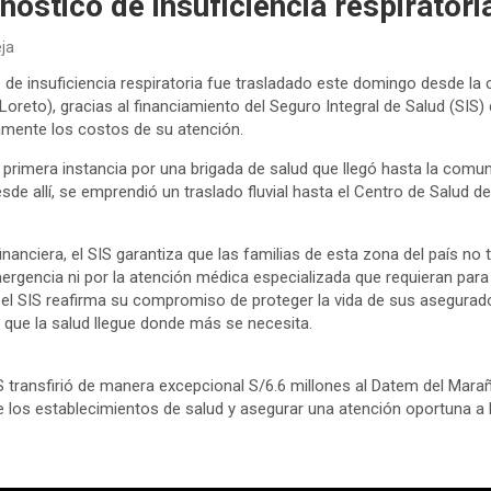
nóstico de insuficiencia respiratori
eja
de insuficiencia respiratoria fue trasladado este domingo desde l
oreto), gracias al financiamiento del Seguro Integral de Salud (SIS) 
ramente los costos de su atención.
n primera instancia por una brigada de salud que llegó hasta la comu
sde allí, se emprendió un traslado fluvial hasta el Centro de Salud 
inanciera, el SIS garantiza que las familias de esta zona del país n
ergencia ni por la atención médica especializada que requieran para
l SIS reafirma su compromiso de proteger la vida de sus asegurados
que la salud llegue donde más se necesita.
IS transfirió de manera excepcional S/6.6 millones al Datem del Marañó
 los establecimientos de salud y asegurar una atención oportuna a