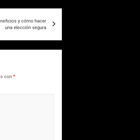
neficios y cómo hacer
una elección segura
os con
*