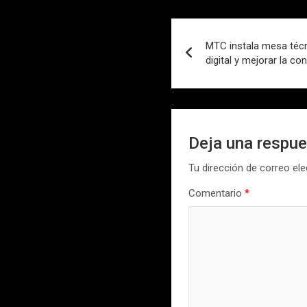
Navegación
MTC instala mesa técn
de
digital y mejorar la co
entradas
Deja una respu
Tu dirección de correo ele
Comentario
*