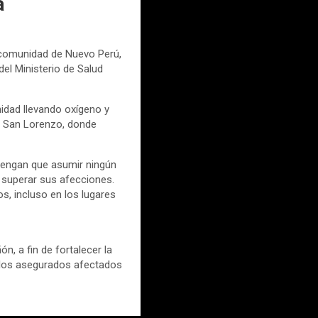
a
a comunidad de Nuevo Perú,
del Ministerio de Salud
nidad llevando oxígeno y
de San Lorenzo, donde
o tengan que asumir ningún
 superar sus afecciones.
, incluso en los lugares
n, a fin de fortalecer la
 los asegurados afectados