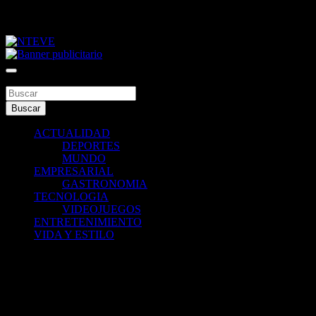
Saltar
jueves, agosto 6, 2026
al
contenido
Tu Canal
NTEVE
Buscar
Buscar
ACTUALIDAD
DEPORTES
MUNDO
EMPRESARIAL
GASTRONOMIA
TECNOLOGIA
VIDEOJUEGOS
ENTRETENIMIENTO
VIDA Y ESTILO