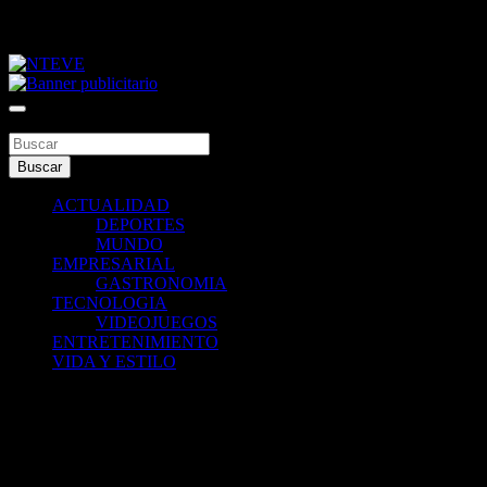
Saltar
jueves, agosto 6, 2026
al
contenido
Tu Canal
NTEVE
Buscar
Buscar
ACTUALIDAD
DEPORTES
MUNDO
EMPRESARIAL
GASTRONOMIA
TECNOLOGIA
VIDEOJUEGOS
ENTRETENIMIENTO
VIDA Y ESTILO