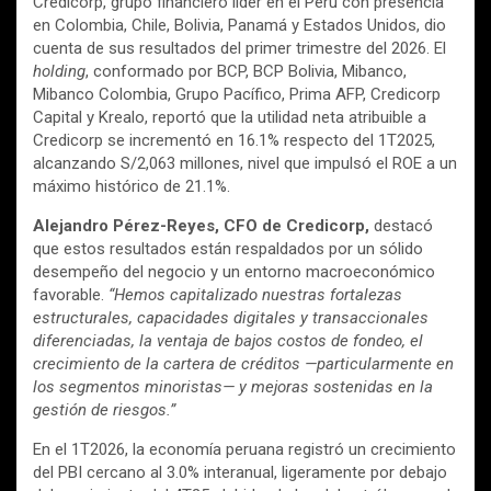
Credicorp, grupo financiero líder en el Perú con presencia
en Colombia, Chile, Bolivia, Panamá y Estados Unidos, dio
cuenta de sus resultados del primer trimestre del 2026. El
holding
, conformado por BCP, BCP Bolivia, Mibanco,
Mibanco Colombia, Grupo Pacífico, Prima AFP, Credicorp
Capital y Krealo, reportó que la utilidad neta atribuible a
Credicorp se incrementó en 16.1% respecto del 1T2025,
alcanzando S/2,063 millones, nivel que impulsó el ROE a un
máximo histórico de 21.1%.
Alejandro Pérez-Reyes, CFO de Credicorp,
destacó
que estos resultados están respaldados por un sólido
desempeño del negocio y un entorno macroeconómico
favorable.
“Hemos capitalizado nuestras fortalezas
estructurales, capacidades digitales y transaccionales
diferenciadas, la ventaja de bajos costos de fondeo, el
crecimiento de la cartera de créditos —particularmente en
los segmentos minoristas— y mejoras sostenidas en la
gestión de riesgos.”
En el 1T2026, la economía peruana registró un crecimiento
del PBI cercano al 3.0% interanual, ligeramente por debajo