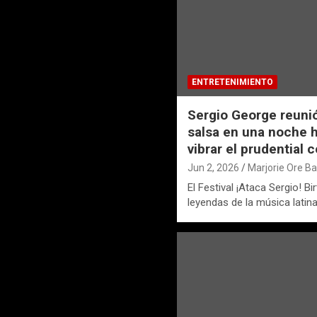
ENTRETENIMIENTO
Sergio George reunió 
salsa en una noche h
vibrar el prudential 
Jun 2, 2026
Marjorie Ore B
El Festival ¡Ataca Sergio! B
leyendas de la música latin