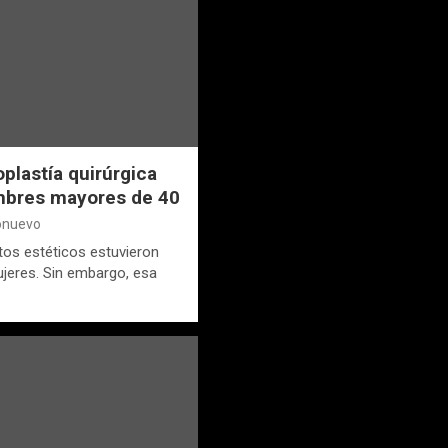
oplastía quirúrgica
mbres mayores de 40
ionuevo
tos estéticos estuvieron
jeres. Sin embargo, esa