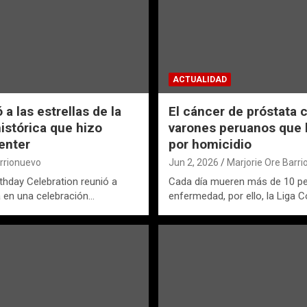
ACTUALIDAD
a las estrellas de la
El cáncer de próstata 
istórica que hizo
varones peruanos que l
center
por homicidio
arrionuevo
Jun 2, 2026
Marjorie Ore Barr
irthday Celebration reunió a
Cada día mueren más de 10 pe
a en una celebración…
enfermedad, por ello, la Liga C