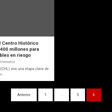
l Centro Histórico
,400 millones para
bles en riesgo
arrionuevo
 (CHL) vive una etapa clave de
su…
Anterior
1
…
5
6