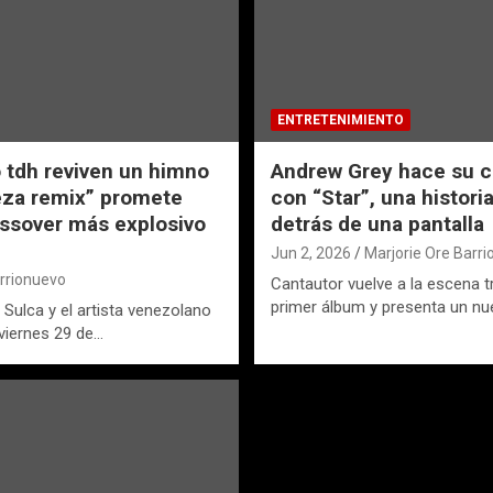
ENTRETENIMIENTO
 tdh reviven un himno
Andrew Grey hace su 
veza remix” promete
con “Star”, una histor
ossover más explosivo
detrás de una pantalla
Jun 2, 2026
Marjorie Ore Barr
arrionuevo
Cantautor vuelve a la escena t
primer álbum y presenta un n
Sulca y el artista venezolano
viernes 29 de…