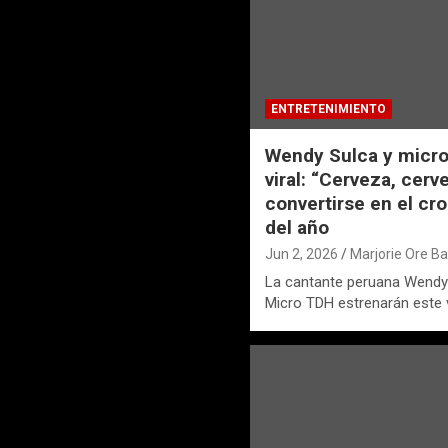
ENTRETENIMIENTO
Wendy Sulca y micro
viral: “Cerveza, cer
convertirse en el cr
del año
Jun 2, 2026
Marjorie Ore B
La cantante peruana Wendy 
Micro TDH estrenarán este 