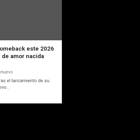
comeback este 2026
ia de amor nacida
ionuevo
ras el lanzamiento de su
uevo…