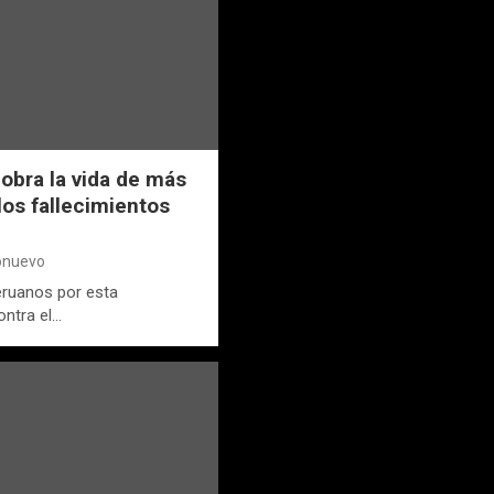
cobra la vida de más
os fallecimientos
ionuevo
ruanos por esta
ontra el…