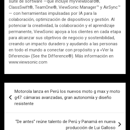
suite de software —que incluye myViewBoard®,
ClassSwift®, TeamOne®, ViewSonic Manager™ y AirSync™
— con herramientas impulsadas por IA para la
colaboración, optimización de dispositivos y gestión. Al
potenciar la creatividad, la colaboración y el aprendizaje
permanente, ViewSonic apoya a los clientes en cada etapa
para alcanzar sus objetivos de negocio y sostenibilidad,
creando un impacto duradero y ayudando a las personas
en todo el mundo a conectar con propósito y a «Ver la
Diferencia» (See the Difference®). Más información en
www.viewsonic.com
Navegación
Motorola lanza en Perú los nuevos moto g max y moto
de
g47: cámaras avanzadas, gran autonomía y diseño
resistente
entradas
“De antes” reúne talento de Perú y Panamá en nueva
producción de Lui Galloso