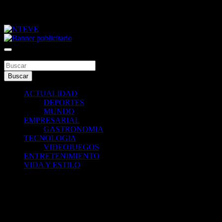
Saltar
jueves, agosto 6, 2026
al
contenido
Tu Canal
NTEVE
Buscar
Buscar
ACTUALIDAD
DEPORTES
MUNDO
EMPRESARIAL
GASTRONOMIA
TECNOLOGIA
VIDEOJUEGOS
ENTRETENIMIENTO
VIDA Y ESTILO