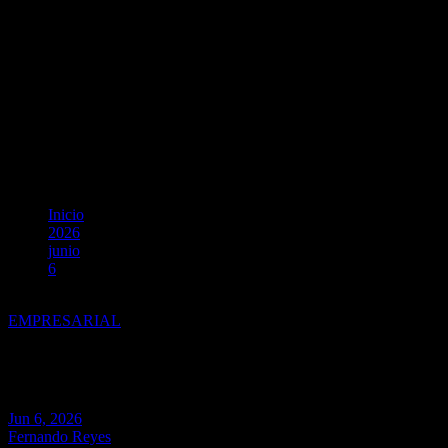
Inicio
2026
junio
6
Apuesta Total y Tambo lanzan su alianza para la temporada mun
EMPRESARIAL
Apuesta Total y Tambo lanzan s
Jun 6, 2026
Fernando Reyes