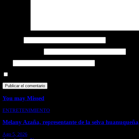
Comentario
*
Nombre
*
Correo electrónico
*
Web
Guarda mi nombre, correo electrónico y web en este navegador p
You may Missed
ENTRETENIMIENTO
Melany Azaña, representante de la selva huanuqueña,
Ago 5, 2026