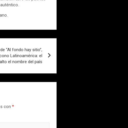
auténtico.
rano.
de “Al fondo hay sitio”,
cono Latinoamérica: el
alto el nombre del país
os con
*