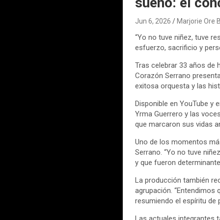
sueño: el con
Jun 6, 2026
Marjorie Ore 
“Yo no tuve niñez, tuve re
esfuerzo, sacrificio y pe
Tras celebrar 33 años de 
Corazón Serrano presenta
exitosa orquesta y las his
Disponible en YouTube y en
Yrma Guerrero y las voces
que marcaron sus vidas an
Uno de los momentos más 
Serrano. “Yo no tuve niñez
y que fueron determinante
La producción también rec
agrupación. “Entendimos q
resumiendo el espíritu de 
Las actuales integrantes 