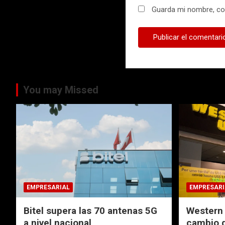
Guarda mi nombre, cor
You may Missed
EMPRESARIAL
EMPRESARI
Bitel supera las 70 antenas 5G
Western 
a nivel nacional
cambio d