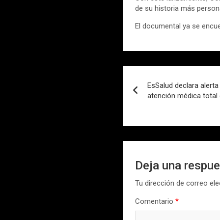
de su historia más person
El documental ya se encue
Navegación
EsSalud declara alerta
de
atención médica total
entradas
Deja una respu
Tu dirección de correo ele
Comentario
*