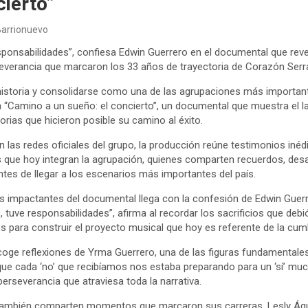
cierto”
Barrionuevo
sponsabilidades”, confiesa Edwin Guerrero en el documental que revel
rseverancia que marcaron los 33 años de trayectoria de Corazón Serr
historia y consolidarse como una de las agrupaciones más importan
 “Camino a un sueño: el concierto”, un documental que muestra el 
torias que hicieron posible su camino al éxito.
 las redes oficiales del grupo, la producción reúne testimonios inéd
 que hoy integran la agrupación, quienes comparten recuerdos, desaf
tes de llegar a los escenarios más importantes del país.
impactantes del documental llega con la confesión de Edwin Guerr
, tuve responsabilidades”, afirma al recordar los sacrificios que de
s para construir el proyecto musical que hoy es referente de la cum
oge reflexiones de Yrma Guerrero, una de las figuras fundamentales e
ue cada ‘no’ que recibíamos nos estaba preparando para un ‘sí’ mu
perseverancia que atraviesa toda la narrativa.
también comparten momentos que marcaron sus carreras. Lesly Águil