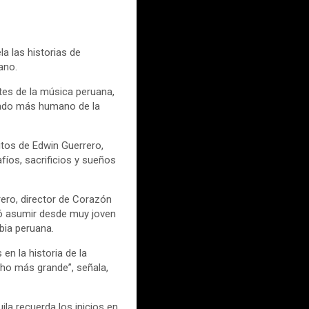
a las historias de
ano.
tes de la música peruana,
lado más humano de la
itos de Edwin Guerrero,
íos, sacrificios y sueños
ero, director de Corazón
bió asumir desde muy joven
bia peruana.
n la historia de la
cho más grande”, señala,
a recuerda los inicios en