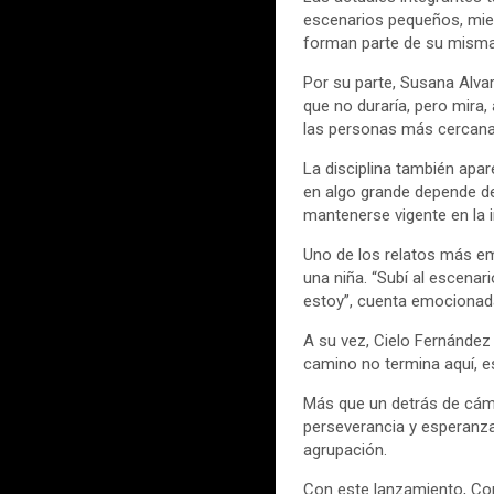
escenarios pequeños, mien
forman parte de su misma 
Por su parte, Susana Alva
que no duraría, pero mira
las personas más cercanas 
La disciplina también apar
en algo grande depende de 
mantenerse vigente en la i
Uno de los relatos más em
una niña. “Subí al escenar
estoy”, cuenta emocionad
A su vez, Cielo Fernández
camino no termina aquí, e
Más que un detrás de cáma
perseverancia y esperanza
agrupación.
Con este lanzamiento, Cor