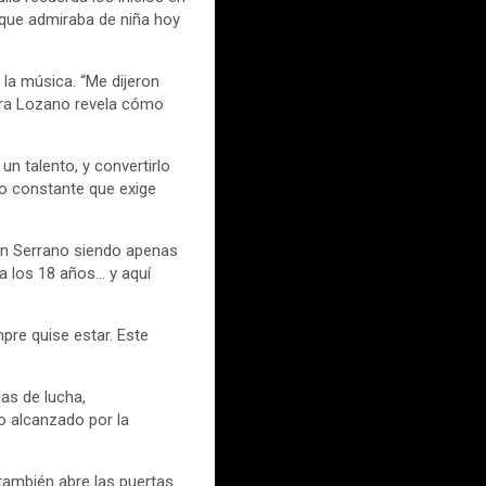
 que admiraba de niña hoy
la música. “Me dijeron
iara Lozano revela cómo
un talento, y convertirlo
jo constante que exige
ón Serrano siendo apenas
 a los 18 años… y aquí
pre quise estar. Este
as de lucha,
o alcanzado por la
también abre las puertas