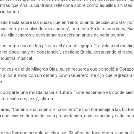
tras que Ana Lucía Urbina reflexiona sobre cómo aquellos artistas
industria.
rado habla sobre las dudas que enfrentó cuando decidió apostar por 
, aquí estoy cumpliendo mis sueños”, comenta. En la misma línea, K
a ella llegaron a cuestionar su decisión antes de verla triunfar.
ece como uno de los pilares del éxito del grupo. “La vida a mí me dio 
mi disciplina y mi constancia”, sostiene Briela, destacando el traba
ndustria musical.
otivos es el de Milagros Díaz, quien recuerda que conoció a Coraz
io a los 8 años con un cartel y Edwin Guerrero me dijo que regresara
a.
 comparte una mirada hacia el futuro. “Este escenario es donde siem
sto recién empieza”, afirma.
ras, “Camino a un sueño: el concierto” es un homenaje a las histori
 que existen detrás de cada presentación, cada canción y cada logr
azón Serrano no solo celebra sus 33 años de trayectoria, sino que 