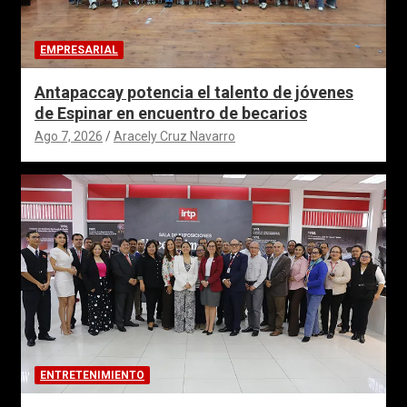
EMPRESARIAL
Antapaccay potencia el talento de jóvenes
de Espinar en encuentro de becarios
Ago 7, 2026
Aracely Cruz Navarro
ENTRETENIMIENTO