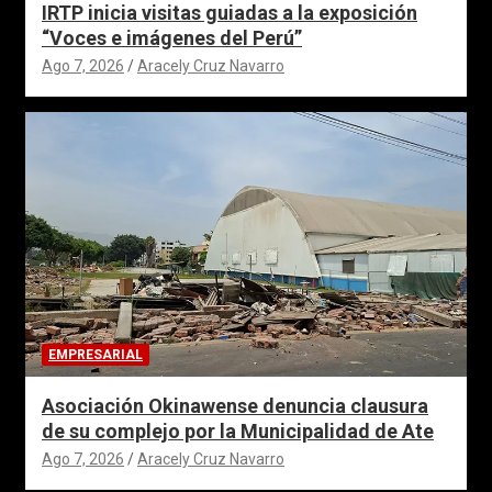
IRTP inicia visitas guiadas a la exposición
“Voces e imágenes del Perú”
Ago 7, 2026
Aracely Cruz Navarro
EMPRESARIAL
Asociación Okinawense denuncia clausura
de su complejo por la Municipalidad de Ate
Ago 7, 2026
Aracely Cruz Navarro