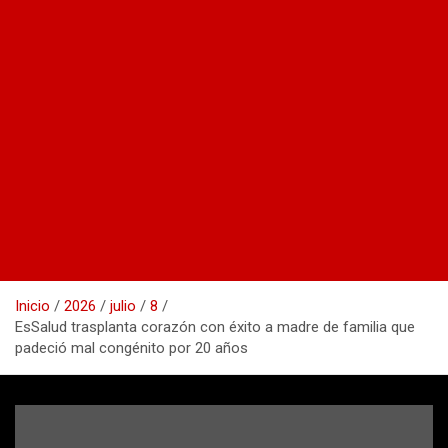
Inicio
2026
julio
8
EsSalud trasplanta corazón con éxito a madre de familia que
padeció mal congénito por 20 años