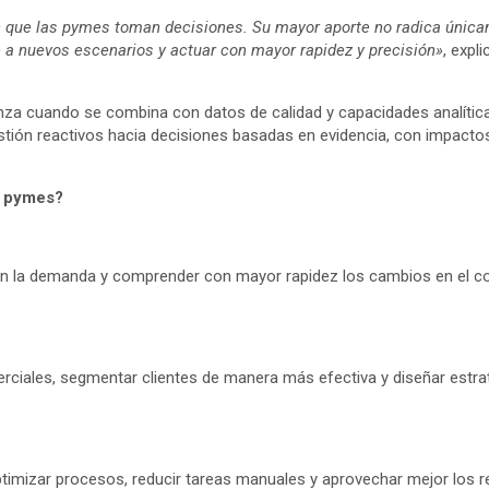
 en que las pymes toman decisiones. Su mayor aporte no radica única
 a nuevos escenarios y actuar con mayor rapidez y precisión»
, expl
anza cuando se combina con datos de calidad y capacidades analític
ón reactivos hacia decisiones basadas en evidencia, con impactos co
as pymes?
es en la demanda y comprender con mayor rapidez los cambios en el 
erciales, segmentar clientes de manera más efectiva y diseñar estra
optimizar procesos, reducir tareas manuales y aprovechar mejor los r