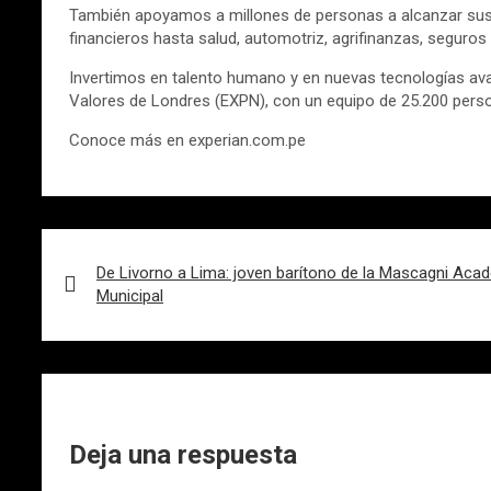
También apoyamos a millones de personas a alcanzar sus 
financieros hasta salud, automotriz, agrifinanzas, seguros
Invertimos en talento humano y en nuevas tecnologías ava
Valores de Londres (EXPN), con un equipo de 25.200 person
Conoce más en experian.com.pe
Navegación
de
De Livorno a Lima: joven barítono de la Mascagni Aca
Municipal
entradas
Deja una respuesta