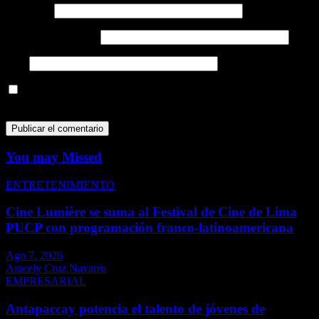
Nombre
*
Correo electrónico
*
Web
Guarda mi nombre, correo electrónico y web en este navegador
para la próxima vez que comente.
You may Missed
ENTRETENIMIENTO
Cine Lumière se suma al Festival de Cine de Lima
PUCP con programación franco-latinoamericana
Ago 7, 2026
Aracely Cruz Navarro
EMPRESARIAL
Antapaccay potencia el talento de jóvenes de