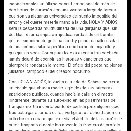
incondicionales un último nocaut emocional de más de
dos horas de duración con una veintena larga de temas
que son ya plegarias universales del sueño imposible del
amor y del querer meterle mano a la vida. HOLA Y ADIÓS
será la despedida multitudinaria de una garganta que, sin
destilar, rezuma impía e impúdica verdad; de un bombín
que es sinónimo de golfería dandi y pícara caballerosidad;
de una icónica silueta perfilada con humo de cigarrillo y
güisqui sin soda. Por supuesto, esa esencia trasnochada
jamás dejará de escribir las historias y canciones que
siempre le rondarán la mente. El oficio del poeta no piensa
jubilarse, tampoco el del creador nocturno.
Con HOLA Y ADIÓS, la vuelta al ruedo de Sabina, se cierra
un círculo que abarca medio siglo desde sus primeras
apariciones públicas, cuando hacía la calle en el metro
londinense, durante su autoexilio en las postrimerías del
franquismo. Un incierto punto de partida para alguien que,
tras cabalgar a lomos de los vertiginosos ochenta con un
bello lirismo urbano que excedía el ámbito de la canción de
autor, traspasó durante los noventa la frontera de profeta
en su tierra para entrar definitivamente en el nuevo milenio