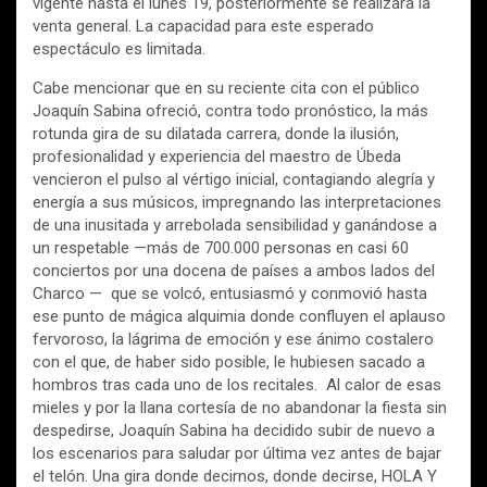
vigente hasta el lunes 19, posteriormente se realizará la
venta general. La capacidad para este esperado
espectáculo es limitada.
Cabe mencionar que en su reciente cita con el público
Joaquín Sabina ofreció, contra todo pronóstico, la más
rotunda gira de su dilatada carrera, donde la ilusión,
profesionalidad y experiencia del maestro de Úbeda
vencieron el pulso al vértigo inicial, contagiando alegría y
energía a sus músicos, impregnando las interpretaciones
de una inusitada y arrebolada sensibilidad y ganándose a
un respetable —más de 700.000 personas en casi 60
conciertos por una docena de países a ambos lados del
Charco — que se volcó, entusiasmó y conmovió hasta
ese punto de mágica alquimia donde confluyen el aplauso
fervoroso, la lágrima de emoción y ese ánimo costalero
con el que, de haber sido posible, le hubiesen sacado a
hombros tras cada uno de los recitales. Al calor de esas
mieles y por la llana cortesía de no abandonar la fiesta sin
despedirse, Joaquín Sabina ha decidido subir de nuevo a
los escenarios para saludar por última vez antes de bajar
el telón. Una gira donde decirnos, donde decirse, HOLA Y