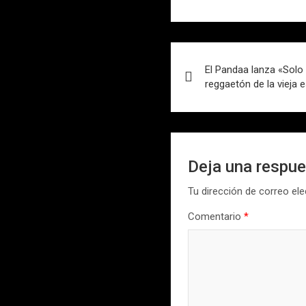
Navegación
El Pandaa lanza «Solo p
de
reggaetón de la vieja 
entradas
Deja una respu
Tu dirección de correo ele
Comentario
*