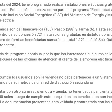
esta del 2024, tiene programado realizar instalaciones eléctricas grat
cos. Esta acción se realiza como parte del programa “Electricidad
 de Inclusión Social Energético (FISE) del Ministerio de Energía y M
léctrica.
arios son de Huancavelica (106), Pasco (288) y Tarma (6). Hasta se
entro de su concesión 721 instalaciones gratuitas en distritos cons
ero de familias beneficiarias sumarán en total 1,121, señaló Saúl Q
rocentro.
ncia del programa continua, por lo que los interesados que cumplan l
ualquiera de las oficinas de atención al cliente de la empresa eléctrica
umplir los usuarios son: la vivienda no debe pertenecer a un Sistema
enos de 30 metros de una red de distribución secundaria.
ntar con otro suministro en otra vivienda, no tener deuda pendiente
0 soles. Luego de cumplir estos requisitos los beneficiarios son in
. La documentación presentada será validada y contrastada con las 