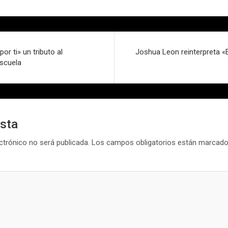
or ti» un tributo al
Joshua Leon reinterpreta «E
escuela
esta
ctrónico no será publicada.
Los campos obligatorios están marcad