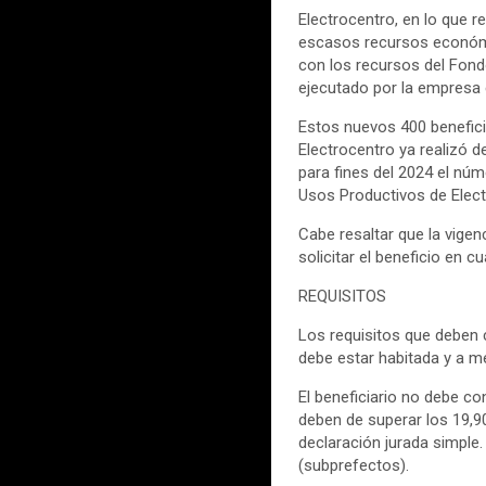
Electrocentro, en lo que r
escasos recursos económi
con los recursos del Fondo
ejecutado por la empresa e
Estos nuevos 400 benefici
Electrocentro ya realizó d
para fines del 2024 el núm
Usos Productivos de Elect
Cabe resaltar que la vige
solicitar el beneficio en c
REQUISITOS
Los requisitos que deben c
debe estar habitada y a m
El beneficiario no debe co
deben de superar los 19,90
declaración jurada simple
(subprefectos).