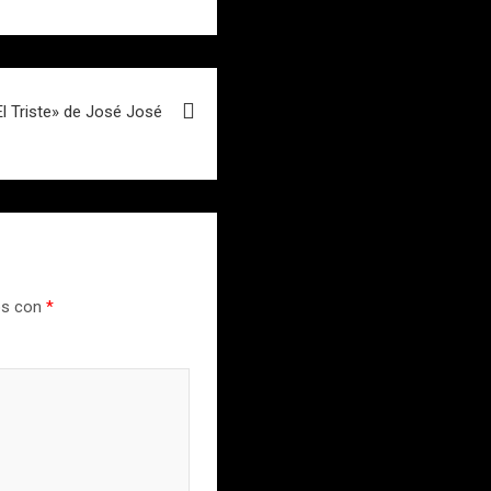
l Triste» de José José
os con
*