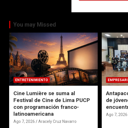
You may Missed
ENTRETENIMIENTO
EMPRESARI
Cine Lumière se suma al
Antapacc
Festival de Cine de Lima PUCP
de jóven
con programación franco-
encuentr
latinoamericana
Ago 7, 2026
Ago 7, 2026
Aracely Cruz Navarro