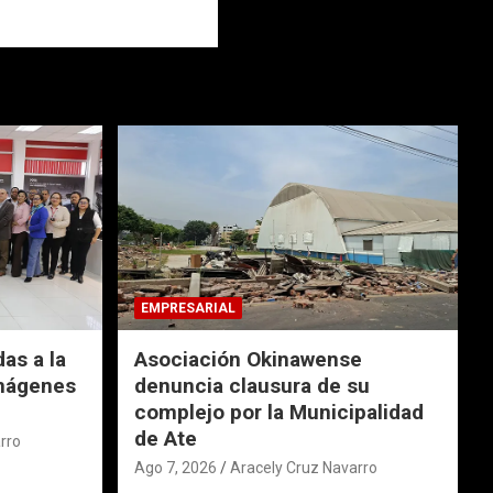
EMPRESARIAL
das a la
Asociación Okinawense
imágenes
denuncia clausura de su
complejo por la Municipalidad
de Ate
rro
Ago 7, 2026
Aracely Cruz Navarro