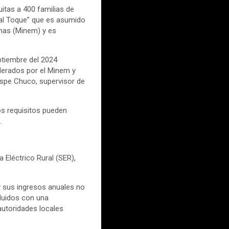
uitas a 400 familias de
 al Toque” que es asumido
inas (Minem) y es
ptiembre del 2024
iderados por el Minem y
uispe Chuco, supervisor de
os requisitos pueden
.
 Eléctrico Rural (SER),
 y sus ingresos anuales no
cluidos con una
autoridades locales