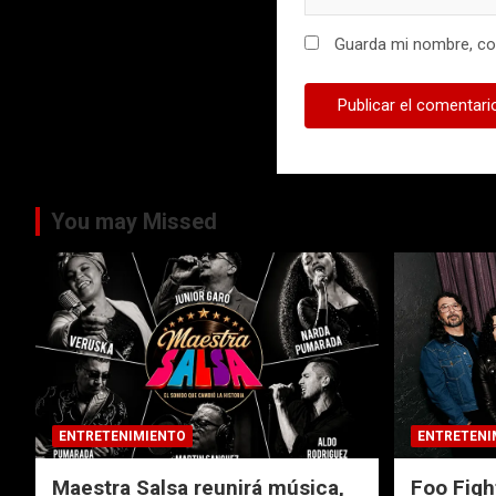
Guarda mi nombre, cor
You may Missed
ENTRETENIMIENTO
ENTRETENI
Maestra Salsa reunirá música,
Foo Figh