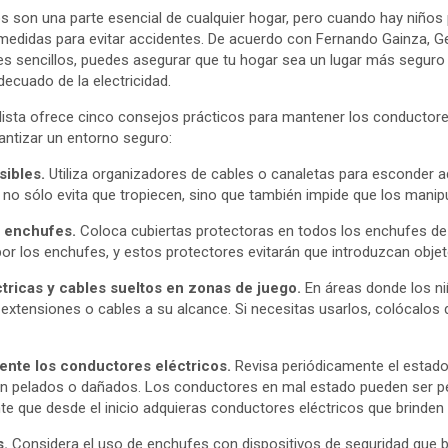
s son una parte esencial de cualquier hogar, pero cuando hay niño
medidas para evitar accidentes. De acuerdo con Fernando Gainza, G
s sencillos, puedes asegurar que tu hogar sea un lugar más segur
ecuado de la electricidad.
alista ofrece cinco consejos prácticos para mantener los conductore
antizar un entorno seguro:
sibles.
Utiliza organizadores de cables o canaletas para esconder a
 no sólo evita que tropiecen, sino que también impide que los manip
e enchufes.
Coloca cubiertas protectoras en todos los enchufes de 
por los enchufes, y estos protectores evitarán que introduzcan obje
ctricas y cables sueltos en zonas de juego.
En áreas donde los ni
extensiones o cables a su alcance. Si necesitas usarlos, colócalos 
ente los conductores eléctricos.
Revisa periódicamente el estado
n pelados o dañados. Los conductores en mal estado pueden ser pel
te que desde el inicio adquieras conductores eléctricos que brinden 
s.
Considera el uso de enchufes con dispositivos de seguridad que 