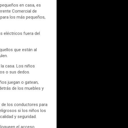
s pequeños en casa, es
erente Comercial de
o para los más pequeños,
s eléctricos fuera del
quellos que están al
ulen.
la casa. Los niños
tos o sus dedos.
ños juegan o gatean,
detrás de los muebles y
 de los conductores para
igrosos si los niños los
calidad y seguridad.
bloqueen el acceso