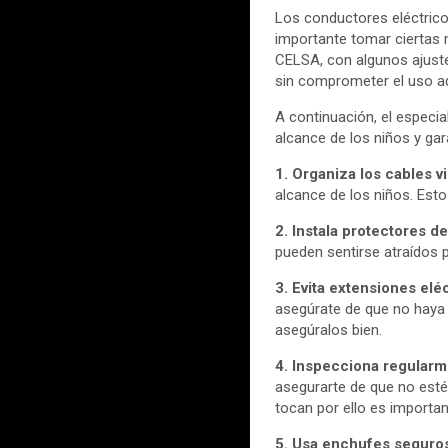
Los conductores eléctrico
importante tomar ciertas 
CELSA, con algunos ajuste
sin comprometer el uso ad
A continuación, el especi
alcance de los niños y gar
1. Organiza los cables vi
alcance de los niños. Esto
2. Instala protectores d
pueden sentirse atraídos 
3. Evita extensiones elé
asegúrate de que no haya 
asegúralos bien.
4. Inspecciona regularm
asegurarte de que no esté
tocan por ello es importan
5. Usa enchufes seguro