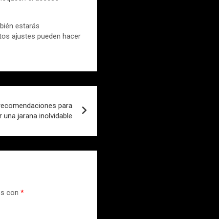
mbién estarás
stos ajustes pueden hacer
3 recomendaciones para
ir una jarana inolvidable
os con
*