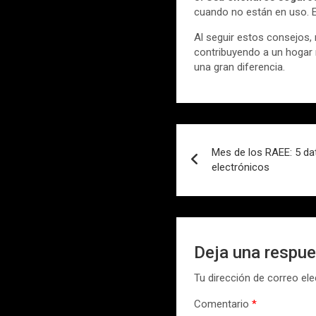
cuando no están en uso. E
Al seguir estos consejos, 
contribuyendo a un hogar 
una gran diferencia.
Navegación
Mes de los RAEE: 5 da
de
electrónicos
entradas
Deja una respu
Tu dirección de correo ele
Comentario
*